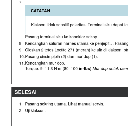
7.
CATATAN
Klakson tidak sensitif polaritas. Terminal siku dapat
Pasang terminal siku ke konektor sekop.
8.
Kencangkan saluran harnes utama ke penjepit J. Pasang 
9.
Oleskan 2 tetes Loctite 271 (merah) ke ulir di klakson, p
10.
Pasang cincin pipih (2) dan mur dop (1).
11.
Kencangkan mur dop.
Torque: 9–11,3 N·m (80–100
in-lbs
)
Mur dop untuk pem
SELESAI
1.
Pasang sekring utama. Lihat manual servis.
2.
Uji klakson.