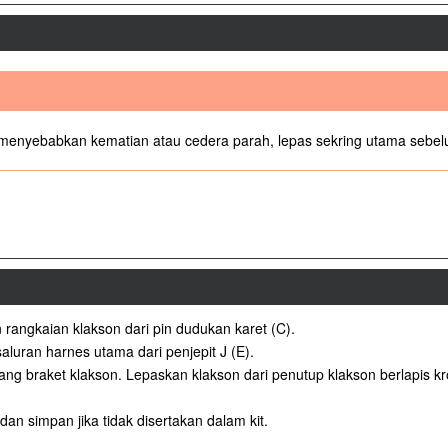
at menyebabkan kematian atau cedera parah, lepas sekring utama se
 rangkaian klakson dari pin dudukan karet (C).
aluran harnes utama dari penjepit J (E).
kang braket klakson. Lepaskan klakson dari penutup klakson berlapis kr
n simpan jika tidak disertakan dalam kit.