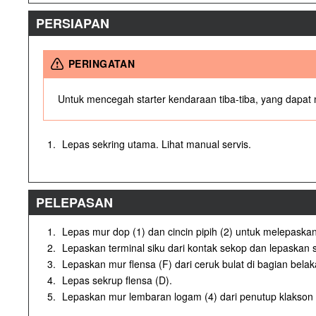
PERSIAPAN
PERINGATAN
Untuk mencegah starter kendaraan tiba-tiba, yang dap
1.
Lepas sekring utama. Lihat manual servis.
PELEPASAN
1.
Lepas mur dop (1) dan cincin pipih (2) untuk melepaskan
2.
Lepaskan terminal siku dari kontak sekop dan lepaskan s
3.
Lepaskan mur flensa (F) dari ceruk bulat di bagian bela
4.
Lepas sekrup flensa (D).
5.
Lepaskan mur lembaran logam (4) dari penutup klakson da