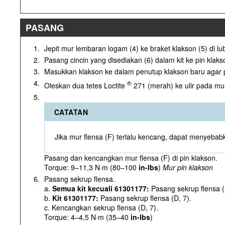
PASANG
1.
Jepit mur lembaran logam (4) ke braket klakson (5) di l
2.
Pasang cincin yang disediakan (6) dalam kit ke pin klaks
3.
Masukkan klakson ke dalam penutup klakson baru agar pi
4.
®
Oleskan dua tetes Loctite
271 (merah) ke ulir pada mu
5.
CATATAN
Jika mur flensa (F) terlalu kencang, dapat menyeb
Pasang dan kencangkan mur flensa (F) di pin klakson.
Torque: 9–11,3 N·m (80–100
in-lbs
)
Mur pin klakson
6.
Pasang sekrup flensa.
a.
Semua kit kecuali 61301177:
Pasang sekrup flensa (
b.
Kit 61301177:
Pasang sekrup flensa (D, 7).
c. Kencangkan sekrup flensa (D, 7).
Torque: 4–4,5 N·m (35–40
in-lbs
)