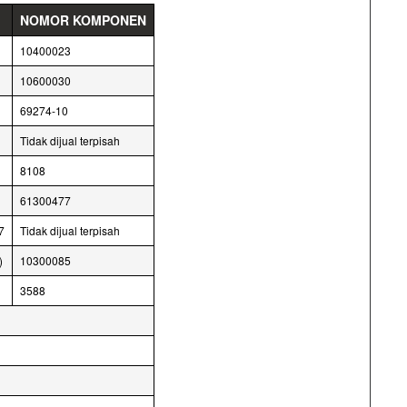
NOMOR KOMPONEN
10400023
10600030
69274-10
Tidak dijual terpisah
8108
61300477
7
Tidak dijual terpisah
)
10300085
3588