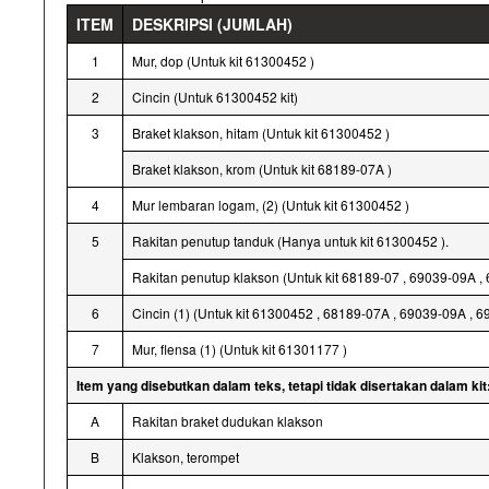
ITEM
DESKRIPSI (JUMLAH)
1
Mur, dop (Untuk kit 61300452 )
2
Cincin (Untuk 61300452 kit)
3
Braket klakson, hitam (Untuk kit 61300452 )
Braket klakson, krom (Untuk kit 68189-07A )
4
Mur lembaran logam, (2) (Untuk kit 61300452 )
5
Rakitan penutup tanduk (Hanya untuk kit 61300452 ).
Rakitan penutup klakson (Untuk kit 68189-07 , 69039-09A 
6
Cincin (1) (Untuk kit 61300452 , 68189-07A , 69039-09A ,
7
Mur, flensa (1) (Untuk kit 61301177 )
Item yang disebutkan dalam teks, tetapi tidak disertakan dalam kit
A
Rakitan braket dudukan klakson
B
Klakson, terompet