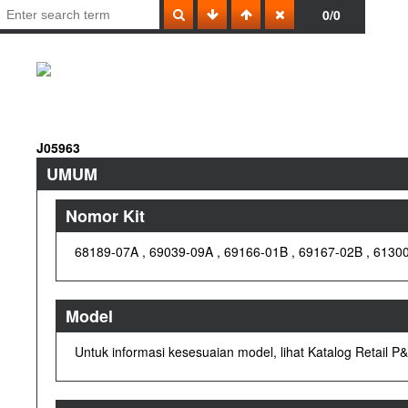
0/0
J05963
UMUM
Nomor Kit
68189-07A , 69039-09A , 69166-01B , 69167-02B , 6130
Model
Untuk informasi kesesuaian model, lihat Katalog Retail 