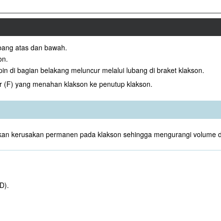
ubang atas dan bawah.
on.
n di bagian belakang meluncur melalui lubang di braket klakson.
r (F) yang menahan klakson ke penutup klakson.
abkan kerusakan permanen pada klakson sehingga mengurangi volume d
D).