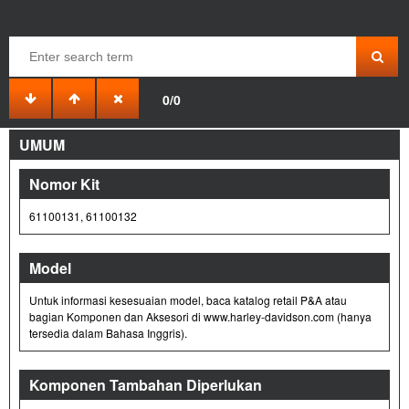
TUTUP BAHAN BAKAR RATA TANGKI
0/0
94100004
2019-08-21
UMUM
Nomor Kit
61100131, 61100132
Model
Untuk informasi kesesuaian model, baca katalog retail P&A atau
bagian Komponen dan Aksesori di www.harley-davidson.com (hanya
tersedia dalam Bahasa Inggris).
Komponen Tambahan Diperlukan