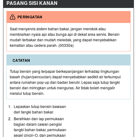
PASANG SISI KANAN
PERINGATAN
Saat menyervis sistem bahan bakar, jangan merokok atau
membiarkan nyala api atau bunga api di dekat area servis. Bensin
mudah terbakar dan mudah meledak, yang dapat menyebabkan
kematian atau cedera parah. (00330a)
CATATAN
Tutup bensin yang terpapar berkepanjangan terhadap lingkungan
basah (hujan/pencucian) dapat menyebabkan sedikit air terkumpul
antara rumahan pop-up dan badan berulir. Lepas saja tutup tangki
bensin dan miringkan untuk menguras. Air tidak boleh mengalir
melalui tutup bensin.
1.
Lepaskan tutup bensin bawaan
dari tangki bahan bakar.
2.
Bersihkan dan lap permukaan
bagian dalam cawan pengisi
tangki bahan bakar, permukaan
segel cincin-O, dan permukaan