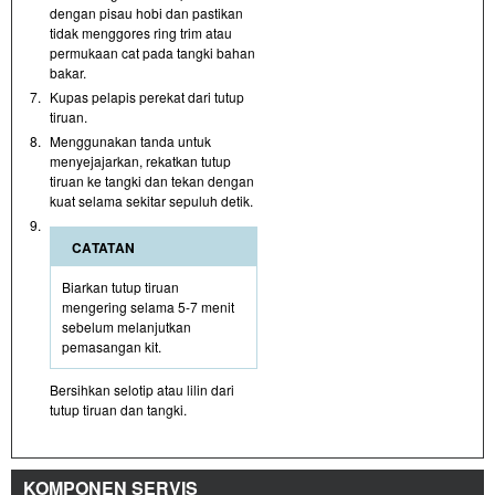
dengan pisau hobi dan pastikan
tidak menggores ring trim atau
permukaan cat pada tangki bahan
bakar.
7.
Kupas pelapis perekat dari tutup
tiruan.
8.
Menggunakan tanda untuk
menyejajarkan, rekatkan tutup
tiruan ke tangki dan tekan dengan
kuat selama sekitar sepuluh detik.
9.
CATATAN
Biarkan tutup tiruan
mengering selama 5-7 menit
sebelum melanjutkan
pemasangan kit.
Bersihkan selotip atau lilin dari
tutup tiruan dan tangki.
KOMPONEN SERVIS