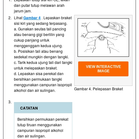
dan putar tutup melawan arah
jarum jam.
2.
Lihat
Gambar 4
. Lepaskan braket
sisi kiri yang sedang terpasang.
a. Gunakan seutas tali pancing
atau benang gigi berlilin yang
cukup panjang untuk
menggenggam kedua ujung.
b. Posisikan tali atau benang
sedekat mungkin dengan tangki.
c. Tarik kedua ujung tali dari tangki
VIEW INTERACTIVE
untuk melepaskan braket.
IMAGE
d. Lepaskan sisa perekat dan
bersihkan permukaan tangki
menggunakan campuran isopropil
Gambar 4. Pelepasan Braket
alkohol dan air sulingan.
3.
CATATAN
Bersihkan permukaan perekat
tutup tiruan menggunakan
campuran isopropil alkohol
dan air sulingan.