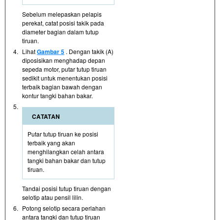
Sebelum melepaskan pelapis
perekat, catat posisi takik pada
diameter bagian dalam tutup
tiruan.
4.
Lihat
Gambar 5
. Dengan takik (A)
diposisikan menghadap depan
sepeda motor, putar tutup tiruan
sedikit untuk menentukan posisi
terbaik bagian bawah dengan
kontur tangki bahan bakar.
5.
CATATAN
Putar tutup tiruan ke posisi
terbaik yang akan
menghilangkan celah antara
tangki bahan bakar dan tutup
tiruan.
Tandai posisi tutup tiruan dengan
selotip atau pensil lilin.
6.
Potong selotip secara perlahan
antara tangki dan tutup tiruan