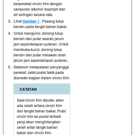
berperekat cincin trim dengan
campuran alkohol isopropil dan
air sulingan secara rata.
3.
Lihat
Gambar 1
. Pasang tutup
bensin pada tangki bahan bakar.
4.
Untuk mengunci, dorong tutup
bensin dan putar searah jarum
jam seperdelapan putaran. Untuk
membuka kunci, dorong tutup
bensin dan putar melawan arah
jarum jam seperdelapan putaran.
5.
Sebelum melepaskan penyangga
perekat, catat posisi takik pada
diameter bagian dalam cincin trim.
CATATAN
Saat cincin trim diputar, akan
ada celah antara cincin trim
dan tangki bahan bakar. Putar
cincin trim ke posisi terbaik
yang akan menghilangkan
celah antar tangki bahan
bakar dan cincin trim.