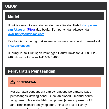
UMUM
Model
Untuk informasi kesesuaian model, baca Katalog Retail
Komponen
dan Aksesori
(P&A)
atau bagian Komponen dan Aksesori dari
www.harley-davidson.com
.
Pastikan Anda menggunakan lembar instruksi versi terkini. Tersedia di:
h-d.com/isheets
Hubungi Pusat Dukungan Pelanggan Harley-Davidson di 1-800-258-
2464 (khusus AS) atau 1-414-343-4056.
Persyaratan Pemasangan
PERINGATAN
Keselamatan pengendara dan penumpang bergantung pada
pemasangan kit yang benar. Gunakan prosedur manual servis
yang benar. Jika Anda tidak mampu menjalankan prosedur ini
atau tidak memiliki alat yang tepat, mintalah dealer Harley-
Davidson untuk melakukan pemasangan. Pemasangan yang