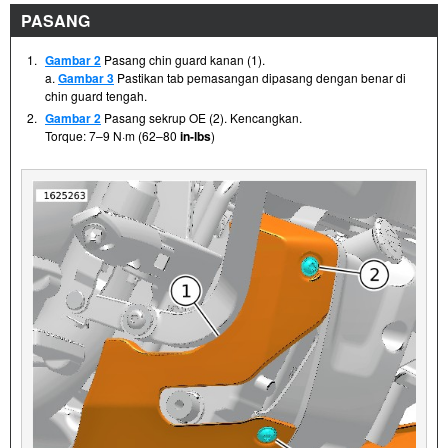
PASANG
1.
Gambar 2
Pasang chin guard kanan (1).
a.
Gambar 3
Pastikan tab pemasangan dipasang dengan benar di
chin guard tengah.
2.
Gambar 2
Pasang sekrup OE (2). Kencangkan.
Torque: 7–9 N·m (62–80
in-lbs
)