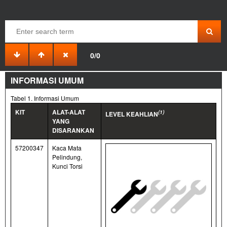
KIT CHIN SPOILER
0/0
94100259
2022-02-22
INFORMASI UMUM
Tabel 1. Informasi Umum
KIT
ALAT-ALAT
(1)
LEVEL KEAHLIAN
YANG
DISARANKAN
57200347
Kaca Mata
Pelindung,
Kunci Torsi