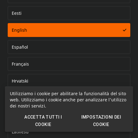
Eesti
Error loading document
English
Español
Français
Hrvatski
Utilizziamo i cookie per abilitare la funzionalità del sito
Italiano
web. Utilizziamo i cookie anche per analizzare l'utilizzo
dei nostri servizi.
Kazakh
ACCETTA TUTTI I
IMPOSTAZIONI DEI
COOKIE
COOKIE
Latviešu