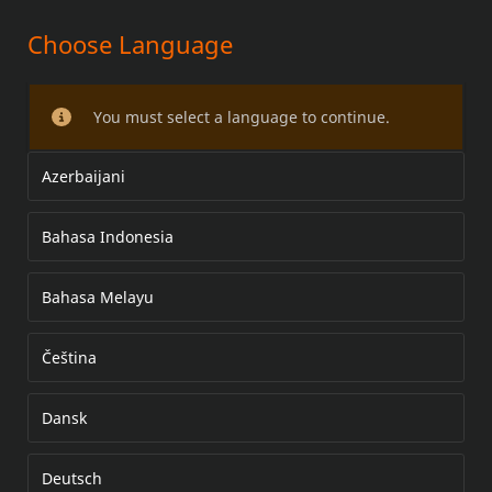
Choose Language
BULLONERIA DI ANCORAGGIO
PER MODELLI XL CON BORSE
You must select a language to continue.
Azerbaijani
Bahasa Indonesia
Bahasa Melayu
Čeština
Dansk
Deutsch