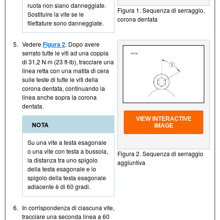
ruota non siano danneggiate.
Figura 1. Sequenza di serraggio,
Sostituire la vite se le
corona dentata
filettature sono danneggiate.
5.
Vedere
Figura 2
. Dopo avere
serrato tutte le viti ad una coppia
di 31,2 N·m (23 ft- lb), tracciare una
linea retta con una matita di cera
sulle teste di tutte le viti della
corona dentata, continuando la
linea anche sopra la corona
dentata.
VIEW INTERACTIVE
NOTA
IMAGE
Su una vite a testa esagonale
o una vite con testa a bussola,
Figura 2. Sequenza di serraggio
la distanza tra uno spigolo
aggiuntiva
della testa esagonale e lo
spigolo della testa esagonale
adiacente è di 60 gradi.
6.
In corrispondenza di ciascuna vite,
tracciare una seconda linea a 60