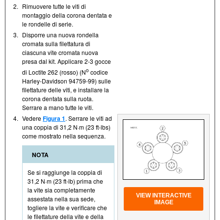
2.
Rimuovere tutte le viti di
montaggio della corona dentata e
le rondelle di serie.
3.
Disporre una nuova rondella
cromata sulla filettatura di
ciascuna vite cromata nuova
presa dal kit. Applicare 2-3 gocce
o
di Loctite 262 (rosso) (N
codice
Harley-Davidson 94759-99) sulle
filettature delle viti, e installare la
corona dentata sulla ruota.
Serrare a mano tutte le viti.
4.
Vedere
Figura 1
. Serrare le viti ad
una coppia di 31,2 N·m (23 ft-lbs)
come mostrato nella sequenza.
NOTA
Se si raggiunge la coppia di
31,2 N·m (23 ft- lb) prima che
la vite sia completamente
VIEW INTERACTIVE
assestata nella sua sede,
IMAGE
togliere la vite e verificare che
le filettature della vite e della