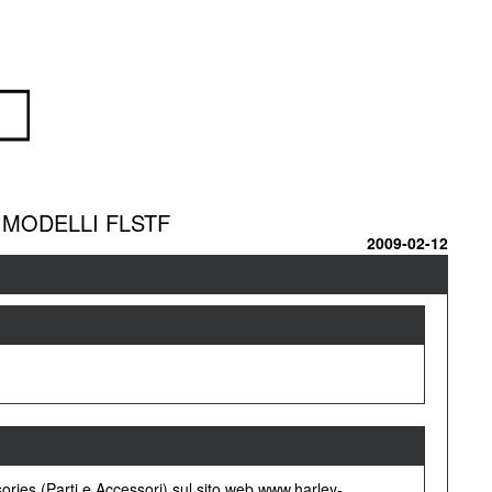
I MODELLI FLSTF
2009-02-12
sories (Parti e Accessori) sul sito web www.harley-