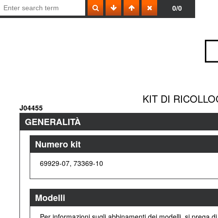
0/0
KIT DI RICOLLO
J04455
GENERALITÀ
Numero kit
69929-07, 73369-10
Modelli
Per informazioni sugli abbinamenti dei modelli, si prega di