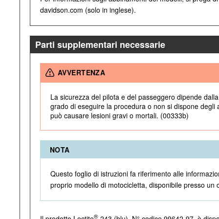
davidson.com (solo in inglese).
Parti supplementari necessarie
AVVERTENZA
La sicurezza del pilota e del passeggero dipende dalla 
grado di eseguire la procedura o non si dispone degli at
può causare lesioni gravi o mortali. (00333b)
NOTA
Questo foglio di istruzioni fa riferimento alle inform
proprio modello di motocicletta, disponibile presso un
®
Il prodotto Loctite
243 (blu), N° codice 99642-97, è dispo