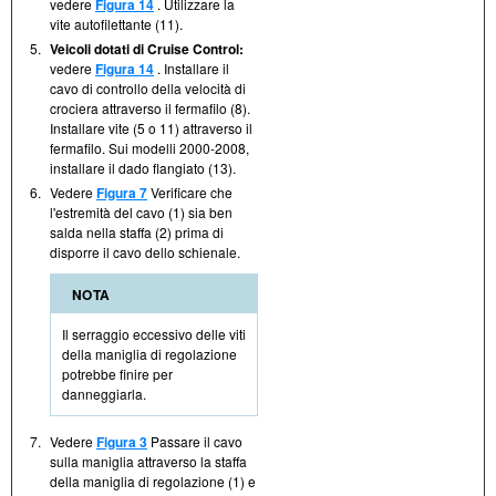
vedere
Figura 14
. Utilizzare la
vite autofilettante (11).
5.
Veicoli dotati di Cruise Control:
vedere
Figura 14
. Installare il
cavo di controllo della velocità di
crociera attraverso il fermafilo (8).
Installare vite (5 o 11) attraverso il
fermafilo. Sui modelli 2000-2008,
installare il dado flangiato (13).
6.
Vedere
Figura 7
Verificare che
l'estremità del cavo (1) sia ben
salda nella staffa (2) prima di
disporre il cavo dello schienale.
NOTA
Il serraggio eccessivo delle viti
della maniglia di regolazione
potrebbe finire per
danneggiarla.
7.
Vedere
Figura 3
Passare il cavo
sulla maniglia attraverso la staffa
della maniglia di regolazione (1) e