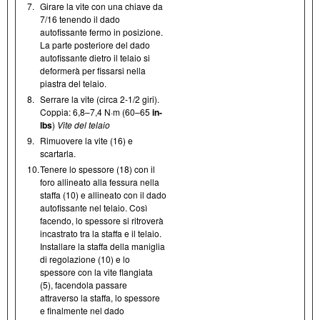
7.
Girare la vite con una chiave da
7/16 tenendo il dado
autofissante fermo in posizione.
La parte posteriore del dado
autofissante dietro il telaio si
deformerà per fissarsi nella
piastra del telaio.
8.
Serrare la vite (circa 2-1/2 giri).
Coppia: 6,8–7,4 N·m (60–65
in-
lbs
)
Vite del telaio
9.
Rimuovere la vite (16) e
scartarla.
10.
Tenere lo spessore (18) con il
foro allineato alla fessura nella
staffa (10) e allineato con il dado
autofissante nel telaio. Così
facendo, lo spessore si ritroverà
incastrato tra la staffa e il telaio.
Installare la staffa della maniglia
di regolazione (10) e lo
spessore con la vite flangiata
(5), facendola passare
attraverso la staffa, lo spessore
e finalmente nel dado