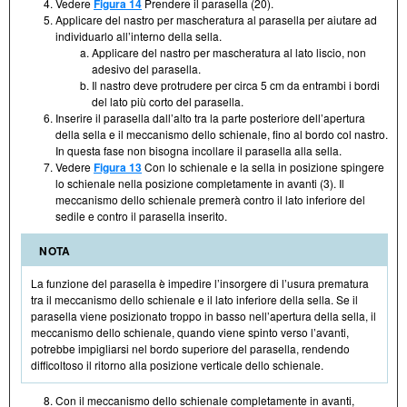
Vedere
Figura 14
Prendere il parasella (20).
Applicare del nastro per mascheratura al parasella per aiutare ad
individuarlo all’interno della sella.
Applicare del nastro per mascheratura al lato liscio, non
adesivo del parasella.
Il nastro deve protrudere per circa 5 cm da entrambi i bordi
del lato più corto del parasella.
Inserire il parasella dall’alto tra la parte posteriore dell’apertura
della sella e il meccanismo dello schienale, fino al bordo col nastro.
In questa fase non bisogna incollare il parasella alla sella.
Vedere
Figura 13
Con lo schienale e la sella in posizione spingere
lo schienale nella posizione completamente in avanti (3). Il
meccanismo dello schienale premerà contro il lato inferiore del
sedile e contro il parasella inserito.
NOTA
La funzione del parasella è impedire l’insorgere di l’usura prematura
tra il meccanismo dello schienale e il lato inferiore della sella. Se il
parasella viene posizionato troppo in basso nell’apertura della sella, il
meccanismo dello schienale, quando viene spinto verso l’avanti,
potrebbe impigliarsi nel bordo superiore del parasella, rendendo
difficoltoso il ritorno alla posizione verticale dello schienale.
Con il meccanismo dello schienale completamente in avanti,