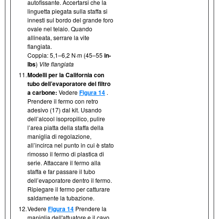
autofissante. Accertarsi che la
linguetta piegata sulla staffa si
innesti sul bordo del grande foro
ovale nel telaio. Quando
allineata, serrare la vite
flangiata.
Coppia: 5,1–6,2 N·m (45–55
in-
lbs
)
Vite flangiata
11.
Modelli per la California con
tubo dell’evaporatore del filtro
a carbone:
Vedere
Figura 14
.
Prendere il fermo con retro
adesivo (17) dal kit. Usando
dell’alcool isopropilico, pulire
l’area piatta della staffa della
maniglia di regolazione,
all’incirca nel punto in cui è stato
rimosso il fermo di plastica di
serie. Attaccare il fermo alla
staffa e far passare il tubo
dell’evaporatore dentro il fermo.
Ripiegare il fermo per catturare
saldamente la tubazione.
12.
Vedere
Figura 14
Prendere la
maniglia dell'attuatore e il cavo