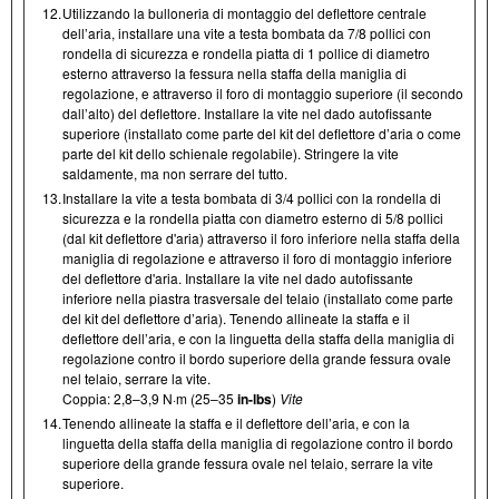
12.
Utilizzando la bulloneria di montaggio del deflettore centrale
dell’aria, installare una vite a testa bombata da 7/8 pollici con
rondella di sicurezza e rondella piatta di 1 pollice di diametro
esterno attraverso la fessura nella staffa della maniglia di
regolazione, e attraverso il foro di montaggio superiore (il secondo
dall’alto) del deflettore. Installare la vite nel dado autofissante
superiore (installato come parte del kit del deflettore d’aria o come
parte del kit dello schienale regolabile). Stringere la vite
saldamente, ma non serrare del tutto.
13.
Installare la vite a testa bombata di 3/4 pollici con la rondella di
sicurezza e la rondella piatta con diametro esterno di 5/8 pollici
(dal kit deflettore d'aria) attraverso il foro inferiore nella staffa della
maniglia di regolazione e attraverso il foro di montaggio inferiore
del deflettore d'aria. Installare la vite nel dado autofissante
inferiore nella piastra trasversale del telaio (installato come parte
del kit del deflettore d’aria). Tenendo allineate la staffa e il
deflettore dell’aria, e con la linguetta della staffa della maniglia di
regolazione contro il bordo superiore della grande fessura ovale
nel telaio, serrare la vite.
Coppia: 2,8–3,9 N·m (25–35
in-lbs
)
Vite
14.
Tenendo allineate la staffa e il deflettore dell’aria, e con la
linguetta della staffa della maniglia di regolazione contro il bordo
superiore della grande fessura ovale nel telaio, serrare la vite
superiore.