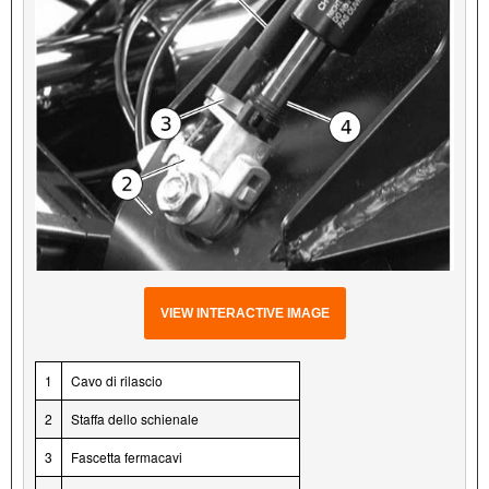
VIEW INTERACTIVE IMAGE
1
Cavo di rilascio
2
Staffa dello schienale
3
Fascetta fermacavi