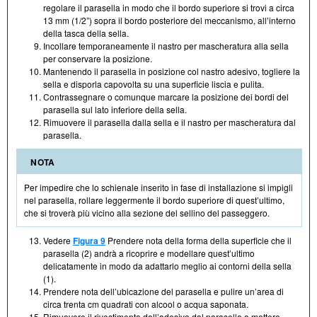
regolare il parasella in modo che il bordo superiore si trovi a circa
13 mm (1/2”) sopra il bordo posteriore del meccanismo, all’interno
della tasca della sella.
Incollare temporaneamente il nastro per mascheratura alla sella
per conservare la posizione.
Mantenendo il parasella in posizione col nastro adesivo, togliere la
sella e disporla capovolta su una superficie liscia e pulita.
Contrassegnare o comunque marcare la posizione dei bordi del
parasella sul lato inferiore della sella.
Rimuovere il parasella dalla sella e il nastro per mascheratura dal
parasella.
NOTA
Per impedire che lo schienale inserito in fase di installazione si impigli
nel parasella, rollare leggermente il bordo superiore di quest’ultimo,
che si troverà più vicino alla sezione del sellino del passeggero.
Vedere
Figura 9
Prendere nota della forma della superficie che il
parasella (2) andrà a ricoprire e modellare quest’ultimo
delicatamente in modo da adattarlo meglio ai contorni della sella
(1).
Prendere nota dell’ubicazione del parasella e pulire un’area di
circa trenta cm quadrati con alcool o acqua saponata.
Rimuovere il rivestimento dell’adesivo dal parasella e mettere