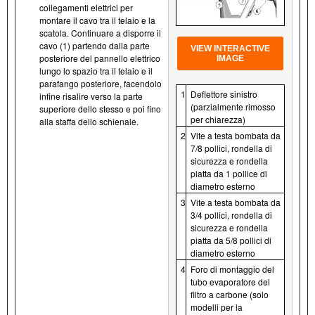
collegamenti elettrici per
montare il cavo tra il telaio e la
scatola. Continuare a disporre il
cavo (1) partendo dalla parte
VIEW INTERACTIVE
posteriore del pannello elettrico
IMAGE
lungo lo spazio tra il telaio e il
parafango posteriore, facendolo
1
Deflettore sinistro
infine risalire verso la parte
(parzialmente rimosso
superiore dello stesso e poi fino
per chiarezza)
alla staffa dello schienale.
2
Vite a testa bombata da
7/8 pollici, rondella di
sicurezza e rondella
piatta da 1 pollice di
diametro esterno
3
Vite a testa bombata da
3/4 pollici, rondella di
sicurezza e rondella
piatta da 5/8 pollici di
diametro esterno
4
Foro di montaggio del
tubo evaporatore del
filtro a carbone (solo
modelli per la