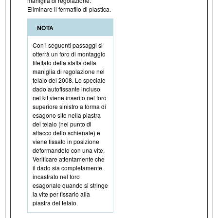
maniglia di regolazione.
Eliminare il fermafilo di plastica.
NOTA
Con i seguenti passaggi si
otterrà un foro di montaggio
filettato della staffa della
maniglia di regolazione nel
telaio del 2008. Lo speciale
dado autofissante incluso
nel kit viene inserito nel foro
superiore sinistro a forma di
esagono sito nella piastra
del telaio (nel punto di
attacco dello schienale) e
viene fissato in posizione
deformandolo con una vite.
Verificare attentamente che
il dado sia completamente
incastrato nel foro
esagonale quando si stringe
la vite per fissarlo alla
piastra del telaio.