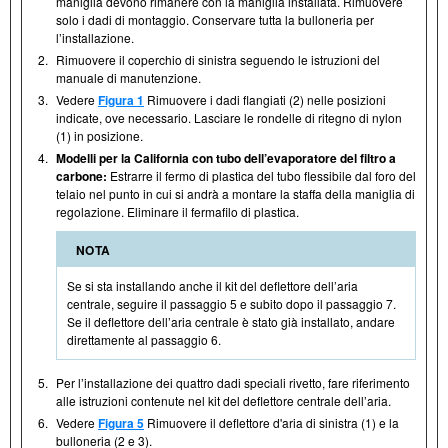
maniglia devono rimanere con la maniglia installata. Rimuovere
solo i dadi di montaggio. Conservare tutta la bulloneria per
l’installazione.
2.
Rimuovere il coperchio di sinistra seguendo le istruzioni del
manuale di manutenzione.
3.
Vedere
Figura 1
Rimuovere i dadi flangiati (2) nelle posizioni
indicate, ove necessario. Lasciare le rondelle di ritegno di nylon
(1) in posizione.
4.
Modelli per la California con tubo dell’evaporatore del filtro a
carbone:
Estrarre il fermo di plastica del tubo flessibile dal foro del
telaio nel punto in cui si andrà a montare la staffa della maniglia di
regolazione. Eliminare il fermafilo di plastica.
NOTA
Se si sta installando anche il kit del deflettore dell’aria
centrale, seguire il passaggio 5 e subito dopo il passaggio 7.
Se il deflettore dell’aria centrale è stato già installato, andare
direttamente al passaggio 6.
5.
Per l’installazione dei quattro dadi speciali rivetto, fare riferimento
alle istruzioni contenute nel kit del deflettore centrale dell’aria.
6.
Vedere
Figura 5
Rimuovere il deflettore d'aria di sinistra (1) e la
bulloneria (2 e 3).