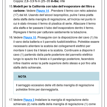
Coppia: 2,8–3,9 N·m (25–35
in-lbs
)
Vite
15.
Modelli per la California con tubo dell’evaporatore del filtro a
carbone:
Vedere
Figura 14
. Prendere il fermo con retro adesivo
(17) dal kit. Usando dell’alcool isopropilico, pulire l’area piatta
della staffa della maniglia di regolazione, all’incirca nel punto in
cui è stato rimosso il fermo di plastica di serie. Attaccare il fermo
alla staffa e far passare il tubo dell’evaporatore dentro il fermo.
Ripiegare il fermo per catturare saldamente la tubazione.
16.
Vedere
Figura 10
. Proseguire con la disposizione del cavo (1) tra
il vano della batteria e il pannello fusibili/elettrico. Potrebbe essere
necessario allentare la scatola dei collegamenti elettrici per
montare il cavo tra il telaio e la scatola. Continuare a disporre il
cavo (1) partendo dalla parte posteriore del pannello elettrico
lungo lo spazio tra il telaio e il parafango posteriore, facendolo
infine risalire verso la parte superiore dello stesso e poi fino alla
staffa dello schienale.
NOTA
Il serraggio eccessivo delle viti della maniglia di regolazione
potrebbe finire per danneggiarla.
17.
Vedere
Figura 3
Installare la maniglia di regolazione dello
schienale (2) nella staffa della maniglia di regolazione (1) come