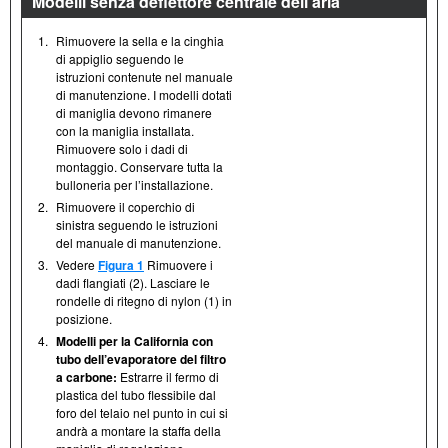
Modelli senza deflettore centrale dell’aria
1.
Rimuovere la sella e la cinghia
di appiglio seguendo le
istruzioni contenute nel manuale
di manutenzione. I modelli dotati
di maniglia devono rimanere
con la maniglia installata.
Rimuovere solo i dadi di
montaggio. Conservare tutta la
bulloneria per l’installazione.
2.
Rimuovere il coperchio di
sinistra seguendo le istruzioni
del manuale di manutenzione.
3.
Vedere
Figura 1
Rimuovere i
dadi flangiati (2). Lasciare le
rondelle di ritegno di nylon (1) in
posizione.
4.
Modelli per la California con
tubo dell’evaporatore del filtro
a carbone:
Estrarre il fermo di
plastica del tubo flessibile dal
foro del telaio nel punto in cui si
andrà a montare la staffa della