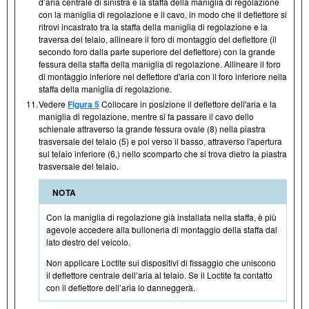
d’aria centrale di sinistra e la staffa della maniglia di regolazione
con la maniglia di regolazione e il cavo, in modo che il deflettore si
ritrovi incastrato tra la staffa della maniglia di regolazione e la
traversa del telaio, allineare il foro di montaggio del deflettore (il
secondo foro dalla parte superiore del deflettore) con la grande
fessura della staffa della maniglia di regolazione. Allineare il foro
di montaggio inferiore nel deflettore d'aria con il foro inferiore nella
staffa della maniglia di regolazione.
11.
Vedere
Figura 5
Collocare in posizione il deflettore dell'aria e la
maniglia di regolazione, mentre si fa passare il cavo dello
schienale attraverso la grande fessura ovale (8) nella piastra
trasversale del telaio (5) e poi verso il basso, attraverso l'apertura
sul telaio inferiore (6,) nello scomparto che si trova dietro la piastra
trasversale del telaio.
NOTA
Con la maniglia di regolazione già installata nella staffa, è più
agevole accedere alla bulloneria di montaggio della staffa dal
lato destro del veicolo.
Non applicare Loctite sui dispositivi di fissaggio che uniscono
il deflettore centrale dell’aria al telaio. Se il Loctite fa contatto
con il deflettore dell’aria lo danneggerà.