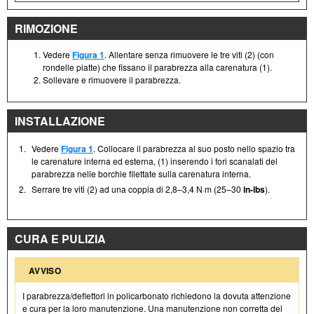
RIMOZIONE
Vedere
Figura 1
. Allentare senza rimuovere le tre viti (2) (con
rondelle piatte) che fissano il parabrezza alla carenatura (1).
Sollevare e rimuovere il parabrezza.
INSTALLAZIONE
1.
Vedere
Figura 1
. Collocare il parabrezza al suo posto nello spazio tra
le carenature interna ed esterna, (1) inserendo i fori scanalati del
parabrezza nelle borchie filettate sulla carenatura interna.
2.
Serrare tre viti (2) ad una coppia di 2,8–3,4 N·m (25–30
in-lbs
).
CURA E PULIZIA
AVVISO
I parabrezza/deflettori in policarbonato richiedono la dovuta attenzione
e cura per la loro manutenzione. Una manutenzione non corretta del