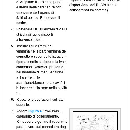
e. Ampliare il foro dalla parte
disposizione dei fili (vista della
esterna della carenatura con
sottocarenatura esterna)
una punta da trapano di
5/16 di pollice. Rimuovere il
nastro.
4.
Sostenere i fili all’estremità della
striscia di luci e disporli
attraverso il foro.
5.
Inserire i fili e i terminali
femmina nelle parti femmina del
connettore secondo le istruzioni
riportate nella sezione relativa ai
connettori Tyco/AMP presente
nel manuale di manutenzione:
a. Inserire il filo
arancione/bianco nella cavità 1.
b. Inserire il filo nero nella cavità
2.
6.
Ripetere le operazioni sul lato
opposto.
7.
Vedere
Figura 4
. Procurarsi il
cablaggio di collegamento.
Rimuovere e gettare il coperchio
parapolvere dal connettore degli