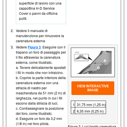
superficie di lavoro con una
cappottina H- D Service
Cover o panni da officina
puliti.
2.
Vedere il manuale di
manutenzione per rimuovere la
carenatura esterna
3.
Vedere
Figura 3
. Eseguire con il
trapano un foro di passaggio per
il filo attraverso la carenatura
esterna, come illustrato.
a. Tenere delicatamente spostati
i fili in modo che non intralcino.
b. Coprire la parte inferiore della
carenatura esterna con una
VIEW INTERACTIVE
striscia di nastro per
IMAGE
mascheratura da 51 mm (2 in) di
larghezza, nel punto in cui i fili
escono dalla striscia di luci.
1
31,75 mm (1,25 in)
c. Contrassegnare la posizione
2
6,35 mm (0,25 in)
del foro, come illustrato.
d. Eseguire un foro da 3,2 mm
(1/8 in) nel foro pilota.
Figura 3. Luci bordo carenatura,