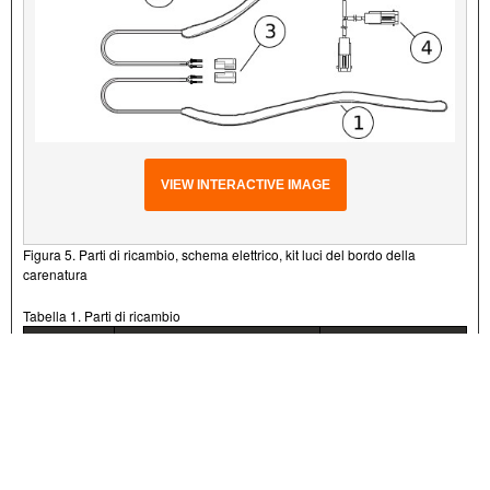
VIEW INTERACTIVE IMAGE
Figura 5. Parti di ricambio, schema elettrico, kit luci del bordo della
carenatura
Tabella 1. Parti di ricambio
ELEMENTO
DESCRIZIONE (QUANTITÀ)
NUMERO CODICE
1
Luci bordo carenatura, di
Parte non venduta
destra
separatamente
2
Luci bordo carenatura, di
Parte non venduta
sinistra
separatamente