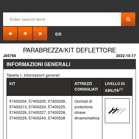
0/0
PARABREZZA/KIT DEFLETTORE
J05766
2022-10-17
INFORMAZIONI GENERALI
Tabella 1. Informazioni generali
KIT
ATTREZZI
LIVELLO DI
CONSIGLIATI
(1)
ABILITÀ
57400204, 57400205, 57400206,
Occhiali di
57400213, 57400224, 57400225,
protezione,
57400226, 57400227, 57400228,
chiave
57400229, 57400243, 57400528
dinamometrica