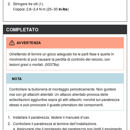
2.
Stringere tre viti (1).
Coppia: 2,8–3,4 N·m (25–30
in-lbs
)
COMPLETATO
AVVERTENZA
Omettendo di fornire un gioco adeguato tra le parti fisse e quelle in
movimento si può causare la perdita di controllo del veicolo, con
lesioni gravi o mortali. (00378a)
NOTA
Controllare la bulloneria di montaggio periodicamente. Non guidare
mai con gli attacchi allentati. Un attacco allentato provoca delle
sollecitazioni aggiuntive sopra gli altri attacchi, nonché sul parabrezza
stesso e può provocare il guasto prematuro dei componenti.
1.
Installare il parabrezza. Vedere il manuale d’uso.
2.
Controllare il parabrezza al termine dell’installazione.
a. Assicurarsi che il montaggio del parabrezza non limiti il movimento