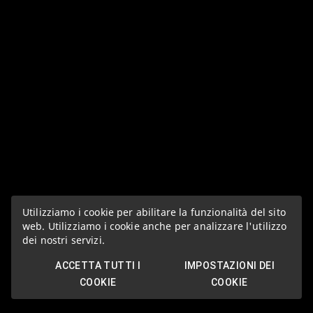
Utilizziamo i cookie per abilitare la funzionalità del sito
web. Utilizziamo i cookie anche per analizzare l'utilizzo
dei nostri servizi.
ACCETTA TUTTI I
IMPOSTAZIONI DEI
COOKIE
COOKIE