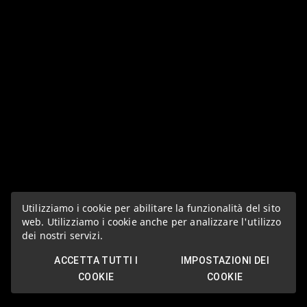
Utilizziamo i cookie per abilitare la funzionalità del sito
web. Utilizziamo i cookie anche per analizzare l'utilizzo
dei nostri servizi.
ACCETTA TUTTI I
IMPOSTAZIONI DEI
COOKIE
COOKIE