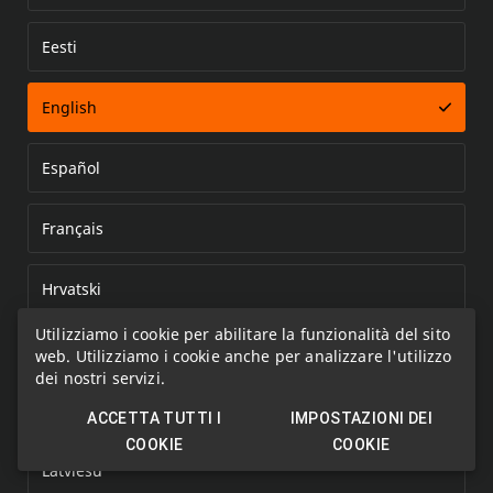
Eesti
Error loading document
English
Español
Français
Hrvatski
Utilizziamo i cookie per abilitare la funzionalità del sito
Italiano
web. Utilizziamo i cookie anche per analizzare l'utilizzo
dei nostri servizi.
Kazakh
ACCETTA TUTTI I
IMPOSTAZIONI DEI
COOKIE
COOKIE
Latviešu