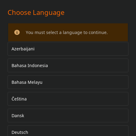
Choose Language
Kit staffa dei comandi avanzati
You must select a language to continue.
Azerbaijani
Bahasa Indonesia
Bahasa Melayu
Čeština
Dansk
Deutsch