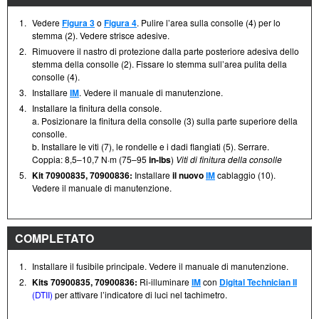
1.
Vedere
Figura 3
o
Figura 4
. Pulire l’area sulla consolle (4) per lo
stemma (2). Vedere strisce adesive.
2.
Rimuovere il nastro di protezione dalla parte posteriore adesiva dello
stemma della consolle (2). Fissare lo stemma sull’area pulita della
consolle (4).
3.
Installare
IM
. Vedere il manuale di manutenzione.
4.
Installare la finitura della console.
a. Posizionare la finitura della consolle (3) sulla parte superiore della
consolle.
b. Installare le viti (7), le rondelle e i dadi flangiati (5). Serrare.
Coppia: 8,5–10,7 N·m (75–95
in-lbs
)
Viti di finitura della consolle
5.
Kit 70900835, 70900836:
Installare
il nuovo
IM
cablaggio (10).
Vedere il manuale di manutenzione.
COMPLETATO
1.
Installare il fusibile principale. Vedere il manuale di manutenzione.
2.
Kits 70900835, 70900836:
Ri-illuminare
IM
con
Digital Technician II
(DTII)
per attivare l’indicatore di luci nel tachimetro.