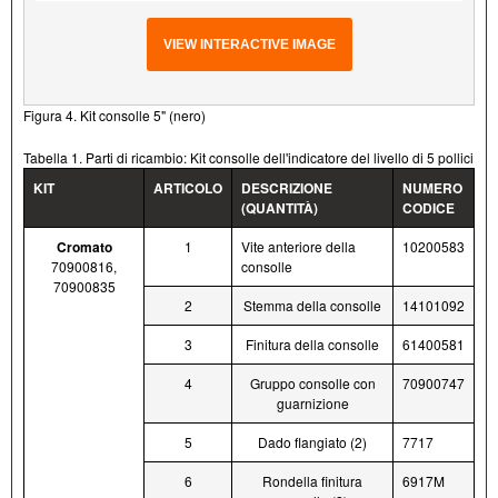
VIEW INTERACTIVE IMAGE
Figura 4. Kit consolle 5" (nero)
Tabella 1. Parti di ricambio: Kit consolle dell'indicatore del livello di 5 pollici
KIT
ARTICOLO
DESCRIZIONE
NUMERO
(QUANTITÀ)
CODICE
Cromato
1
Vite anteriore della
10200583
70900816,
consolle
70900835
2
Stemma della consolle
14101092
3
Finitura della consolle
61400581
4
Gruppo consolle con
70900747
guarnizione
5
Dado flangiato (2)
7717
6
Rondella finitura
6917M