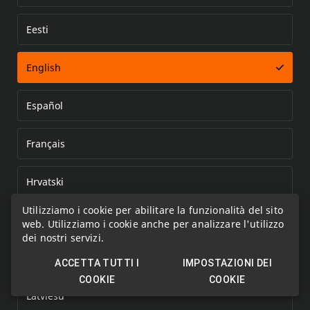
Eesti
Error loading document
English
Español
Français
Hrvatski
Utilizziamo i cookie per abilitare la funzionalità del sito
Italiano
web. Utilizziamo i cookie anche per analizzare l'utilizzo
dei nostri servizi.
Kazakh
ACCETTA TUTTI I
IMPOSTAZIONI DEI
COOKIE
COOKIE
Latviešu