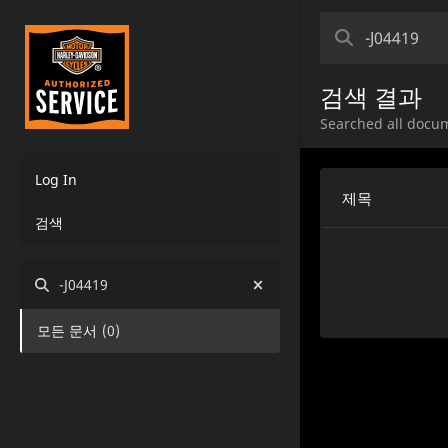
검색 결과
Searched all docum
Log In
제목
검색
-J04419
모든 문서
(
0
)