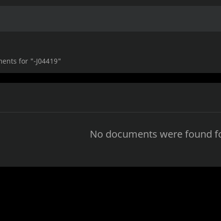
ents for "-J04419"
No documents were found fo