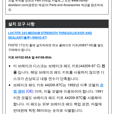
모델 부속품 정보는 P&A 리테일 카탈로그 또는 www.harley-
davidson.com(영문만 제공)의 Parts and Accessories 섹션을 참조하세
요.
설치 요구 사항
LOCTITE 243 MEDIUM STRENGTH THREADLOCKER AND
SEALANT(블루) (99642-97)
FXSTD 17인치 휠에 설치하려면 허브 플레이트 키트(43837-00)를 별도
구매해야 합니다.
키트 44102-95A 및 44108-95A:
이 브레이크 디스크는 브레이크 패드 키트(44209-87 C)
전
용
입니다. 해당 브레이크 패드 키트를 사용하지 않으면 디
스크가 손상되고 내용 연수가 단축됩니다.
브레이크 패드 키트 44209-87C는 1992년 이후 모델의
순
정 장비
(OE)
이며, 이들 모델에 이용되어야 합니다. 1991
이전 모델도 브레이크 패드 키트 44209-87C를 사용해야
합니다. 이 패드는 외부 브레이크 패드 백업 표면, 마찰재
반대편에 찍힌 56이라는 숫자로 식별됩니다.