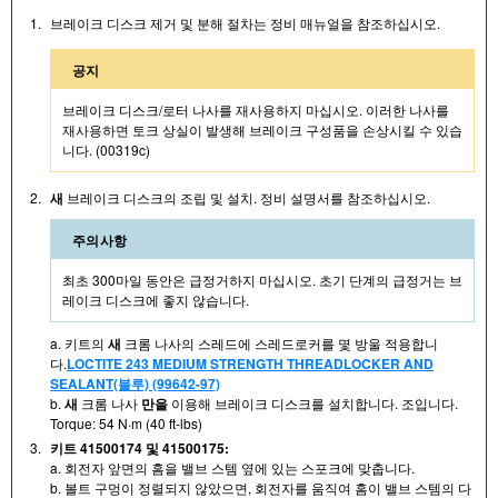
1.
브레이크 디스크 제거 및 분해 절차는 정비 매뉴얼을 참조하십시오.
공지
브레이크 디스크/로터 나사를 재사용하지 마십시오. 이러한 나사를
재사용하면 토크 상실이 발생해 브레이크 구성품을 손상시킬 수 있습
니다. (00319c)
2.
새
브레이크 디스크의 조립 및 설치. 정비 설명서를 참조하십시오.
주의사항
최초 300마일 동안은 급정거하지 마십시오. 초기 단계의 급정거는 브
레이크 디스크에 좋지 않습니다.
a. 키트의
새
크롬 나사의 스레드에 스레드로커를 몇 방울 적용합니
다.
LOCTITE 243 MEDIUM STRENGTH THREADLOCKER AND
SEALANT(블루) (99642-97)
b.
새
크롬 나사
만을
이용해 브레이크 디스크를 설치합니다. 조입니다.
Torque: 54 N·m (40 ft-lbs)
3.
키트 41500174 및 41500175:
a. 회전자 앞면의 홈을 밸브 스템 옆에 있는 스포크에 맞춥니다.
b. 볼트 구멍이 정렬되지 않았으면, 회전자를 움직여 홈이 밸브 스템의 다