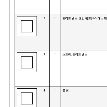
2
1
릴리프 밸브, 오일 펌프(바이패스 밸
3
1
스프링, 릴리프 밸브
4
1
롤 핀