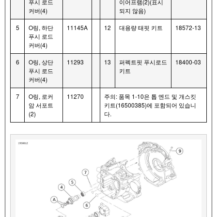
푸시 로드
이어프램(2)(표시
커버(4)
되지 않음)
5
O링, 하단
11145A
12
대용량 태핏 키트
18572-13
푸시 로드
커버(4)
6
O링, 상단
11293
13
퍼펙트핏 푸시로드
18400-03
푸시 로드
키트
커버(4)
7
O링, 로커
11270
주의: 품목 1-10은 톱 엔드 및 개스킷
암 서포트
키트(16500385)에 포함되어 있습니
(2)
다.