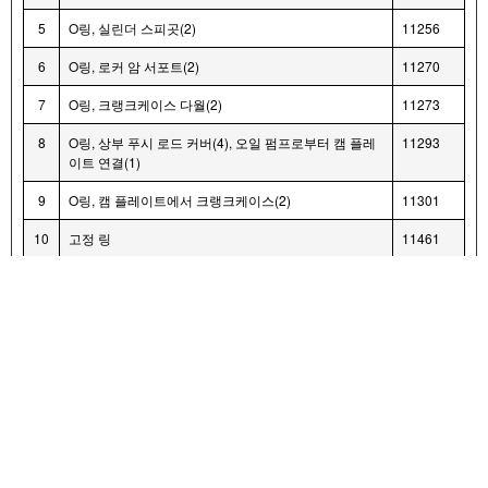
5
O링, 실린더 스피곳(2)
11256
6
O링, 로커 암 서포트(2)
11270
7
O링, 크랭크케이스 다월(2)
11273
8
O링, 상부 푸시 로드 커버(4), 오일 펌프로부터 캠 플레
11293
이트 연결(1)
9
O링, 캠 플레이트에서 크랭크케이스(2)
11301
10
고정 링
11461
11
개스킷, 로커 커버 베이스(2)
16719-
99B
12
개스킷, 로커 커버 톱(2)
17386-
99A
13
개스킷, 태핏 커버(2)
18635-
99B
14
개스킷, 캠 덮개
25244-
99A