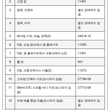
2
고정 링
11461
3
캠축, 프론트
별도 판매하지 않
음
4
캠축, 리어
별도 판매하지 않
음
5
베어링 키트, 바늘, 왼쪽(2)
24018-10
6
O링, 오일 펌프에서 캠 플레이트
11293
7
O링, 캠 플레이트에서 크랭크케이스(2)
11301
8
롤 핀
601
9
O링, 크랭크케이스 다월(2)
11273
10
고유량 인젝터 키트(표시되지 않음)
27796-08
11
58mm ETC 스로틀 바디 키트(표시되지 않
27713-08
음)
12
부분 배출 튠업 라벨(표시되지 않음)
별도 판매하지 않
음