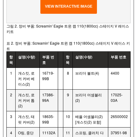
VIEW INTERACTIVE IMAGE
그림 2. 정비 부품: Screamin' Eagle 트윈 캠 110(1800cc) 스테이지 V 레이스
키트
표 2. 정비 부품: Screamin' Eagle 트윈 캠 110(1800cc) 스테이지 V 레이스 키
트
항
설명(수량)
부품 번
항
설명(수량)
부품 번호
목
호
목
1
개스킷, 로
16719-
8
브리더 볼트(4)
4400
커 커버 베
99B
이스(2)
2
개스킷, 로
17386-
9
브리더 어셈블리
17025-
커 커버 톱
99A
(2)
03A
(2)
3
개스킷, 태
18635-
10
배플 어셈블리(2)
26500002
핏 커버(2)
99B
[개스킷(2) 포함]
4
O링, 중단
11132A
11
스프링, 클러치 다
37951-98