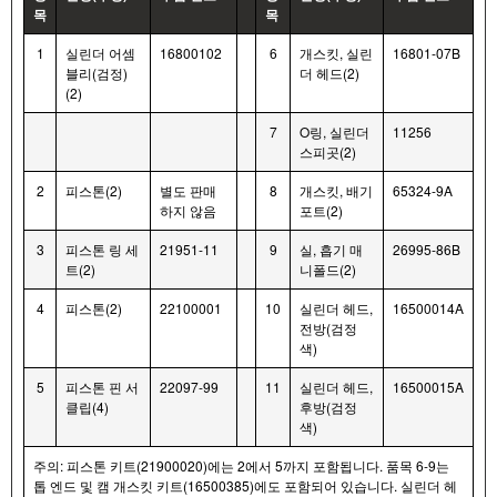
목
목
1
실린더 어셈
16800102
6
개스킷, 실린
16801-07B
블리(검정)
더 헤드(2)
(2)
7
O링, 실린더
11256
스피곳(2)
2
피스톤(2)
별도 판매
8
개스킷, 배기
65324-9A
하지 않음
포트(2)
3
피스톤 링 세
21951-11
9
실, 흡기 매
26995-86B
트(2)
니폴드(2)
4
피스톤(2)
22100001
10
실린더 헤드,
16500014A
전방(검정
색)
5
피스톤 핀 서
22097-99
11
실린더 헤드,
16500015A
클립(4)
후방(검정
색)
주의: 피스톤 키트(21900020)에는 2에서 5까지 포함됩니다. 품목 6-9는
톱 엔드 및 캠 개스킷 키트(16500385)에도 포함되어 있습니다. 실린더 헤