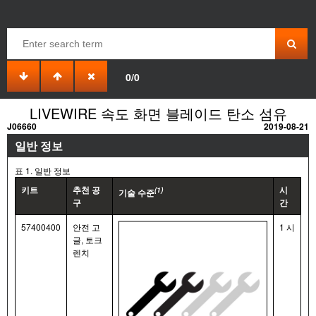
0/0
LIVEWIRE 속도 화면 블레이드 탄소 섬유
J06660
2019-08-21
일반 정보
표 1. 일반 정보
키트
추천 공
시
(1)
기술 수준
구
간
57400400
안전 고
1 시
글, 토크
렌치