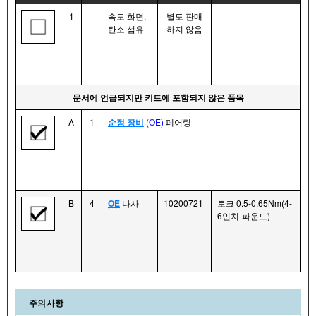
1
속도 화면,
별도 판매
탄소 섬유
하지 않음
문서에 언급되지만 키트에 포함되지 않은 품목
A
1
순정 장비
(OE)
페어링
B
4
OE
나사
10200721
토크 0.5-0.65Nm(4-
6인치-파운드)
주의사항