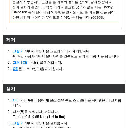
운전자와 동승자의 안전은 본 키트의 올바른 장착에 달려 있습니다.
정비 절차가 본인의 능력 밖이거나 필요한 공구가 없을 때는 Harley-
Davidson 공식 딜러에 장착 수행을 맡기십시오. 본 키트를 잘못 장착
하면 사망이나 심각한 부상으로 이어질 수 있습니다. (00308b)
제거
1.
그림 2
외부 페어링(1)을 그로밋(2)에서 제거합니다.
a. 바깥 가장자리에서 모터사이클 앞쪽으로 당겨 페어링(1)을 당깁니다.
2.
그림 1
OE
나사(B)를 제거합니다.
3.
OE
윈드 스크린(1)을 제거합니다.
설치
1.
OE
나사(B)를 이용해
새
탄소 섬유 속도 스크린(1)을 페어링(A)에 설치합
니다.
2.
나사(B)를 조입니다. 조입니다.
Torque: 0,5–0,65 N·m (4–6
in-lbs
)
3.
그림 2
외부 페어링(1)을 설치합니다.
a. 페어링(1)을 그로밋(2)과 정렬합니다.