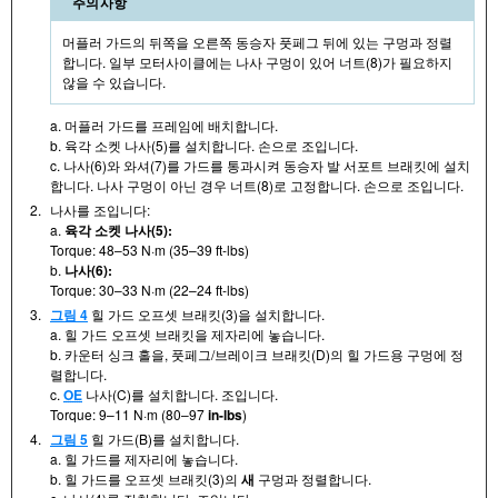
주의사항
머플러 가드의 뒤쪽을 오른쪽 동승자 풋페그 뒤에 있는 구멍과 정렬
합니다. 일부 모터사이클에는 나사 구멍이 있어 너트(8)가 필요하지
않을 수 있습니다.
a. 머플러 가드를 프레임에 배치합니다.
b. 육각 소켓 나사(5)를 설치합니다. 손으로 조입니다.
c. 나사(6)와 와셔(7)를 가드를 통과시켜 동승자 발 서포트 브래킷에 설치
합니다. 나사 구멍이 아닌 경우 너트(8)로 고정합니다. 손으로 조입니다.
2.
나사를 조입니다:
a.
육각 소켓 나사(5):
Torque: 48–53 N·m (35–39 ft-lbs)
b.
나사(6):
Torque: 30–33 N·m (22–24 ft-lbs)
3.
그림 4
힐 가드 오프셋 브래킷(3)을 설치합니다.
a. 힐 가드 오프셋 브래킷을 제자리에 놓습니다.
b. 카운터 싱크 홀을, 풋페그/브레이크 브래킷(D)의 힐 가드용 구멍에 정
렬합니다.
c.
OE
나사(C)를 설치합니다. 조입니다.
Torque: 9–11 N·m (80–97
in-lbs
)
4.
그림 5
힐 가드(B)를 설치합니다.
a. 힐 가드를 제자리에 놓습니다.
b. 힐 가드를 오프셋 브래킷(3)의
새
구멍과 정렬합니다.