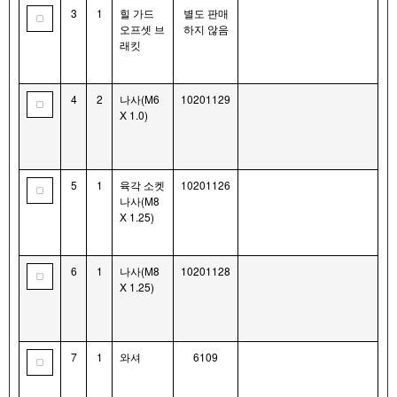
3
1
힐 가드
별도 판매
오프셋 브
하지 않음
래킷
4
2
나사(M6
10201129
X 1.0)
5
1
육각 소켓
10201126
나사(M8
X 1.25)
6
1
나사(M8
10201128
X 1.25)
7
1
와셔
6109