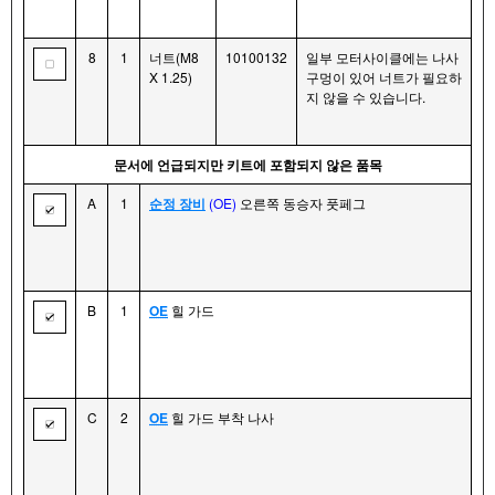
8
1
너트(M8
10100132
일부 모터사이클에는 나사
X 1.25)
구멍이 있어 너트가 필요하
지 않을 수 있습니다.
문서에 언급되지만 키트에 포함되지 않은 품목
A
1
순정 장비
(OE)
오른쪽 동승자 풋페그
B
1
OE
힐 가드
C
2
OE
힐 가드 부착 나사