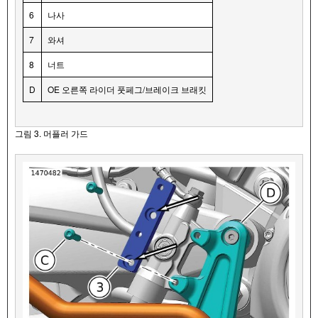
6
나사
7
와셔
8
너트
D
OE 오른쪽 라이더 풋페그/브레이크 브래킷
그림 3. 머플러 가드