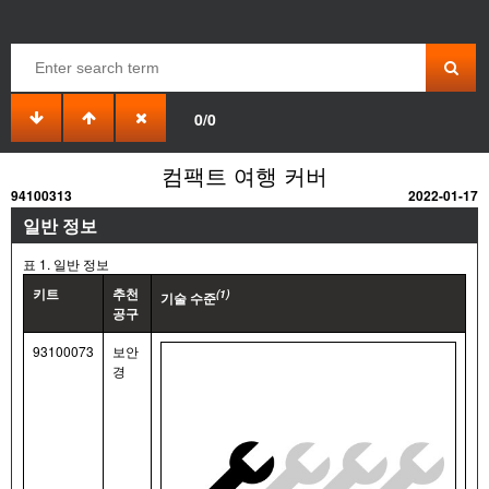
0/0
컴팩트 여행 커버
94100313
2022-01-17
일반 정보
표 1. 일반 정보
키트
추천
(1)
기술 수준
공구
93100073
보안
경