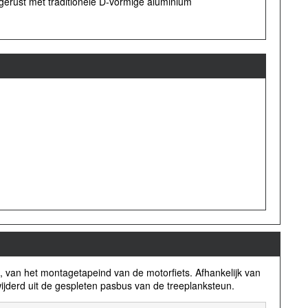
tgerust met traditionele D-vormige aluminium
1), van het montagetapeind van de motorfiets. Afhankelijk van
wijderd uit de gespleten pasbus van de treeplanksteun.