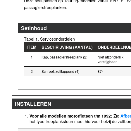
Deze sets passen op Touring-modellen vanaf 1987, FL Sof
passagierstreeplanken.
Setinhoud
Tabel 1. Serviceonderdelen
ITEM
BESCHRIJVING (AANTAL)
ONDERDEELNU
1
Kap, passagierstreeplank (2)
Niet afzonderlijk
verkrijgbaar
2
Schroef, zelftappend (4)
874
INSTALLEREN
Voor alle modellen motorfietsen t/m 1992:
Zie
Afbe
het type treeplanksteun moet hiervoor hetzij de zelfbo