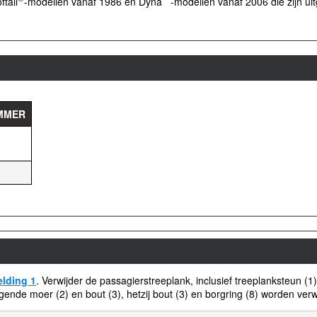
tail
-modellen vanaf 1986 en Dyna
-modellen vanaf 2006 die zijn ui
MMER
elding 1
. Verwijder de passagierstreeplank, inclusief treeplanksteun (
rgende moer (2) en bout (3), hetzij bout (3) en borgring (8) worden ver