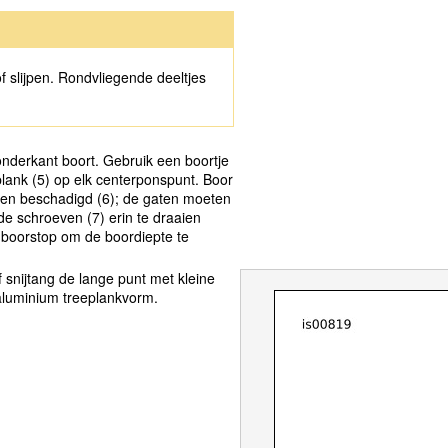
f slijpen. Rondvliegende deeltjes
onderkant boort. Gebruik een boortje
plank (5) op elk centerponspunt. Boor
den beschadigd (6); de gaten moeten
e schroeven (7) erin te draaien
 boorstop om de boordiepte te
 snijtang de lange punt met kleine
 aluminium treeplankvorm.