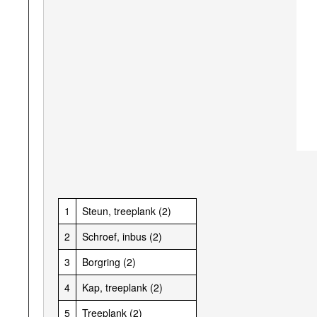
1
Steun, treeplank (2)
2
Schroef, inbus (2)
3
Borgring (2)
4
Kap, treeplank (2)
5
Treeplank (2)