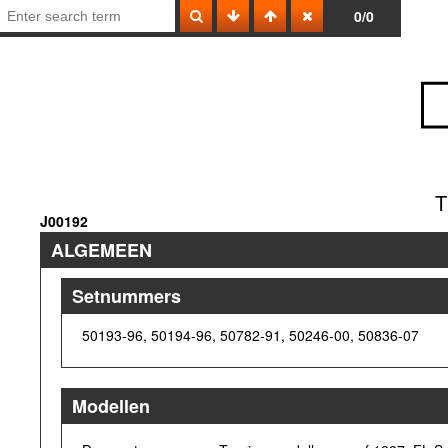
0/0
T
J00192
ALGEMEEN
Setnummers
50193-96, 50194-96, 50782-91, 50246-00, 50836-07
Modellen