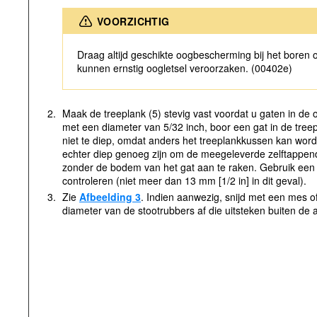
VOORZICHTIG
Draag altijd geschikte oogbescherming bij het boren o
kunnen ernstig oogletsel veroorzaken. (00402e)
2.
Maak de treeplank (5) stevig vast voordat u gaten in de 
met een diameter van 5/32 inch, boor een gat in de tree
niet te diep, omdat anders het treeplankkussen kan wor
echter diep genoeg zijn om de meegeleverde zelftappend
zonder de bodem van het gat aan te raken. Gebruik een
controleren (niet meer dan 13 mm [1/2 in] in dit geval).
3.
Zie
Afbeelding 3
. Indien aanwezig, snijd met een mes of
diameter van de stootrubbers af die uitsteken buiten de