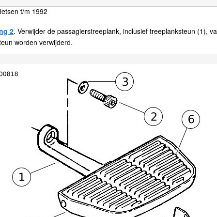
ietsen t/m 1992
ng 2
. Verwijder de passagierstreeplank, inclusief treeplanksteun (1),
steun worden verwijderd.