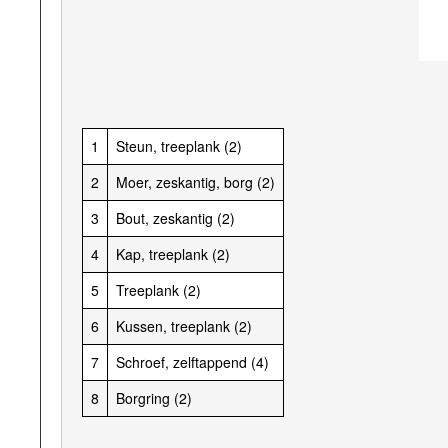
1
Steun, treeplank (2)
2
Moer, zeskantig, borg (2)
3
Bout, zeskantig (2)
4
Kap, treeplank (2)
5
Treeplank (2)
6
Kussen, treeplank (2)
7
Schroef, zelftappend (4)
8
Borgring (2)