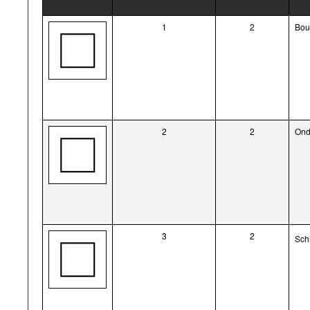
1
2
Bou
2
2
Ond
3
2
Sch