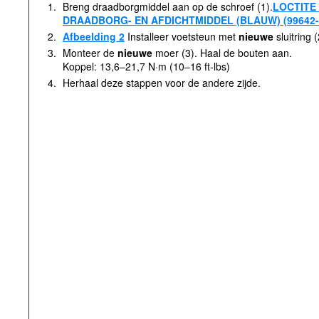
1.
Breng draadborgmiddel aan op de schroef (1).
LOCTITE
DRAADBORG- EN AFDICHTMIDDEL (BLAUW) (99642-
2.
Afbeelding 2
Installeer voetsteun met
nieuwe
sluitring 
3.
Monteer de
nieuwe
moer (3). Haal de bouten aan.
Koppel: 13,6–21,7 N·m (10–16 ft-lbs)
4.
Herhaal deze stappen voor de andere zijde.