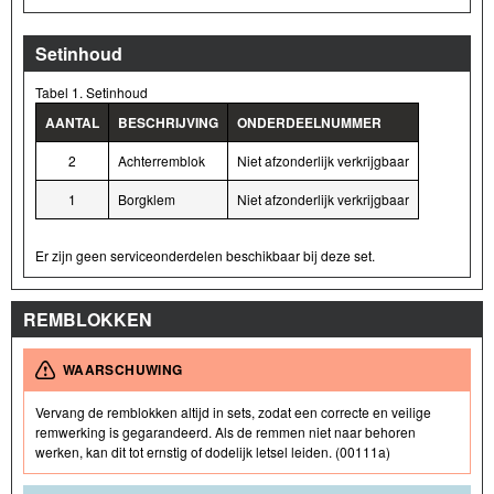
Setinhoud
Tabel 1. Setinhoud
AANTAL
BESCHRIJVING
ONDERDEELNUMMER
2
Achterremblok
Niet afzonderlijk ver krijgbaar
1
Borgklem
Niet afzonderlijk ver krijgbaar
Er zijn geen serviceonderdelen beschikbaar bij deze set.
REMBLOKKEN
WAARSCHUWING
Vervang de remblokken altijd in sets, zodat een correcte en veilige
remwerking is gegarandeerd. Als de remmen niet naar behoren
werken, kan dit tot ernstig of dodelijk letsel leiden. (00111a)