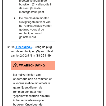
moeten volledig in de
borgklem (5) vallen, die in
de sleuf (6) in de
montagesteun past.
De remblokken moeten
stevig tegen de veer van
het remklauwblok worden
geduwd voordat de
remblokpen wordt
geïnstalleerd.
12.
Zie
Afbeelding 5
. Breng de plug
van de remblokpen (3) aan. Haal
aan tot 2,0-2,9 N·m (18-25
in- lb
).
WAARSCHUWING
Na het verrichten van
onderhoud aan de remmen en
alvorens met de motorfiets te
gaan rijden, dienen de
remmen een paar keer
'gepompt' te worden om druk
in het remsysteem op te
bouwen. Onvoldoende