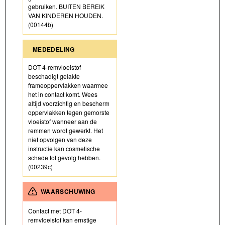
gebruiken. BUITEN BEREIK
VAN KINDEREN HOUDEN.
(00144b)
MEDEDELING
DOT 4-remvloeistof
beschadigt gelakte
frameoppervlakken waarmee
het in contact komt. Wees
altijd voorzichtig en bescherm
oppervlakken tegen gemorste
vloeistof wanneer aan de
remmen wordt gewerkt. Het
niet opvolgen van deze
instructie kan cosmetische
schade tot gevolg hebben.
(00239c)
WAARSCHUWING
Contact met DOT 4-
remvloeistof kan ernstige