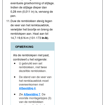
eventuele groefvorming of slijtage.
Indien de slijtage dieper dan
0,28 mm (0,011 in) is, vervang de
pen.
11.
Duw de remblokken stevig tegen
de veer van het remklauwblok,
verwijder het boortje en breng de
remblokpen aan. Haal aan tot
14,7-19,6 N·m (131-173
in- lb
).
OPMERKING
Als de remblokpen niet past,
controleert u het volgende:
U gebruikt een set
remblokken, niet twee
dezelfde remblokken.
De stand van de veer van
het remklauwblok moet
overeenkomen met
Afbeelding 4
.
Zie
Afbeelding 7
. De
voorste montagelipjes (3)
van de remblokken