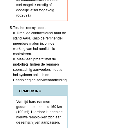
met mogelijk ernstig of
dodelijk letsel tot gevolg.
(00289a)
15.
Test het remsysteem.
a. Draai de contactsleutel naar de
stand AAN. Knijp de remhendel
meerdere malen in, om de
werking van het remlicht te
controleren.
b. Maak een proefrit met de
motorfiets. Indien de remmen
sponsachtig aanvoelen, moet u
het systeem ontluchten.
Raadpleeg de servicehandleiding.
OPMERKING
Vermijd hard remmen
gedurende de eerste 160 km
(100 mi). Hierdoor kunnen de
nieuwe remblokken zich aan
de remschijven aanpassen.