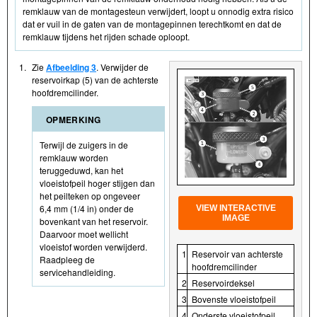
remklauw van de montagesteun verwijdert, loopt u onnodig extra risico
dat er vuil in de gaten van de montagepinnen terechtkomt en dat de
remklauw tijdens het rijden schade oploopt.
1.
Zie
Afbeelding 3
. Verwijder de
reservoirkap (5) van de achterste
hoofdremcilinder.
OPMERKING
Terwijl de zuigers in de
remklauw worden
teruggeduwd, kan het
vloeistofpeil hoger stijgen dan
het peilteken op ongeveer
6,4 mm (1/4 in) onder de
VIEW INTERACTIVE
IMAGE
bovenkant van het reservoir.
Daarvoor moet wellicht
vloeistof worden verwijderd.
1
Reservoir van achterste
Raadpleeg de
hoofdremcilinder
servicehandleiding.
2
Reservoirdeksel
3
Bovenste vloeistofpeil
4
Onderste vloeistofpeil