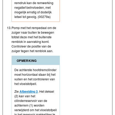
remdruk kan de remwerking
negatief beïnvloeden, met
mogelijk ernstig of dodelijk
letsel tot gevolg. (00279a)
13.
Pomp met het rempedaal om de
zuiger naar buiten te bewegen
totdat deze met het buitenste
remblok in aanraking komt.
Controleer de positie van de
zuiger tegen het remblok aan.
OPMERKING
De achterste hoofdremcilinder
moet horizontaal staan bij het
vullen en het controleren van
het vloeistofpeil.
Zie
Afbeelding 3
. Het deksel
(2) kan van het
cilinderreservoir van de
achterrem (1) worden
verwijderd om het vloeistofpeil
in het reservoir makkelijker te