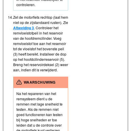
controleren.
14.
Zet de motorfiets rechtop (laat hem
niet op de zijstandaard rusten). Zie
Afbeelding 3
. Controleer het
remvloeistofpeil in het reservoir
van de hoofdremcilinder. Voeg
remvloeistof toe aan het reservoir
tot de vloeistof het bovenste peil
(3) heeft bereikt. Installeer de dop
op het hoofdcilinderreservoir (5).
Breng het reservoirdeksel (2) weer
aan, indien dit is verwijderd.
WAARSCHUWING
Na het repareren van het
remsysteem dient u de
remmen met lage snelheid te
testen. Als de remmen niet
goed functioneren kan testen
bij hoge snelheden er toe
leiden dat u de controle over
de motorfiets kunt verliezen,