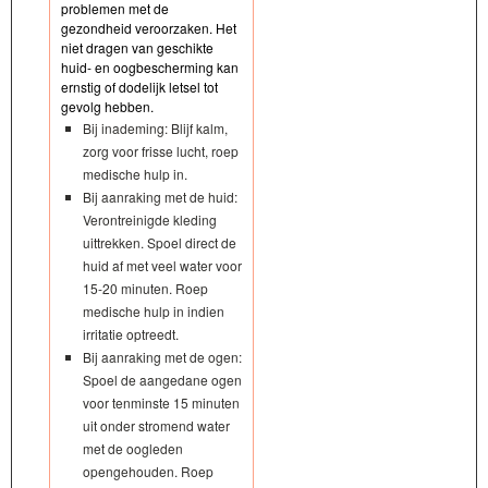
problemen met de
gezondheid veroorzaken. Het
niet dragen van geschikte
huid- en oogbescherming kan
ernstig of dodelijk letsel tot
gevolg hebben.
Bij inademing: Blijf kalm,
zorg voor frisse lucht, roep
medische hulp in.
Bij aanraking met de huid:
Verontreinigde kleding
uittrekken. Spoel direct de
huid af met veel water voor
15-20 minuten. Roep
medische hulp in indien
irritatie optreedt.
Bij aanraking met de ogen:
Spoel de aangedane ogen
voor tenminste 15 minuten
uit onder stromend water
met de oogleden
opengehouden. Roep