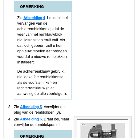
OPMERKING
Zie
Afbeelding 4
. Let er bij het
vervangen van de
achterremblokken op dat de
veer van het remklauwblok
niet losraakt en eruit valt. Als
dat toch gebeurt, zult u hem
opnieuw moeten aanbrengen
voordat u nieuwe remblokken
installeert.
De achterremklauw gebruikt
niet dezelfde remblokkenset
als de voorste linker- en
rechterremklauw (niet
aanwezig op alle voertuigen).
3.
Zie
Afbeelding 5
. Verwijder de
plug van de remblokpen (3).
4.
Zie
Afbeelding 6
. Draai los, maar
verwijder de remblokpen niet.
OPMERKING