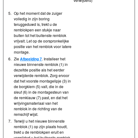
verwijderd)
5.
Op het moment dat de zuiger
volledig in zijn boring
teruggeduwd is, trekt u de
remblokpen een stukje naar
buiten tot het buitenste remblok
vrijvalt. Let op de oorspronkelijke
positie van het remblok voor latere
montage.
6.
Zie
Afbeelding 7
. Installeer het
nieuwe binnenste remblok (1) in
dezelfde positie als het eerder
verwijderde remblok. Zorg ervoor
dat het voorste montagelipje (3) in
de borgklem (5) valt, die in de
sleuf (6) in de montagesteun van
de remklauw (7) past, en dat het
wrijvingsmateriaal van het
remblok in de richting van de
remschijf wijst.
7.
Terwijl u het nieuwe binnenste
remblok (1) op zijn plaats houdt,
trekt u de remblokpen eruit en
verwijdert u het buitenste remblok