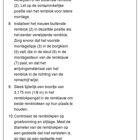
(2). Let op de oorspronkelijke
positie van het remblok voor latere
montage.
8.
Installeer het nieuwe buitenste
remblok (2) in dezelfde positie als
het eerder verwijderde remblok.
Zorg ervoor dat het voorste
montagelipje (3) in de borgklem
(5) valt, die in de sleuf (6) in de
montagesteun van de remklauw
(7) past, en dat het
wrijvingsmateriaal van het
remblok in de richting van de
remschijf wijst.
9.
Steek tijdelijk een boortje van
3,175 mm (1/8 in) in het
remblokpengat in de remklauw om
beide remblokken op hun plaats te
houden.
10.
Controleer de remblokpen op
groefvorming en slijtage. Meet de
diameter van de remblokpen op
een gedeelte dat niet versleten is,
en dan op een gedeelte met