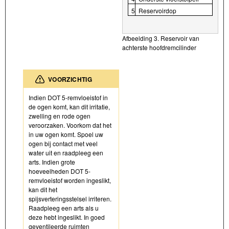
5
Reservoirdop
Afbeelding 3. Reservoir van
achterste hoofdremcilinder
VOORZICHTIG
Indien DOT 5-remvloeistof in
de ogen komt, kan dit irritatie,
zwelling en rode ogen
veroorzaken. Voorkom dat het
in uw ogen komt. Spoel uw
ogen bij contact met veel
water uit en raadpleeg een
arts. Indien grote
hoeveelheden DOT 5-
remvloeistof worden ingeslikt,
kan dit het
spijsverteringsstelsel irriteren.
Raadpleeg een arts als u
deze hebt ingeslikt. In goed
geventileerde ruimten