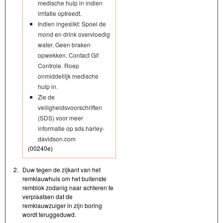
medische hulp in indien
irritatie optreedt.
Indien ingeslikt: Spoel de
mond en drink overvloedig
water. Geen braken
opwekken. Contact Gif
Controle. Roep
onmiddellijk medische
hulp in.
Zie de
veiligheidsvoorschriften
(SDS) voor meer
informatie op sds.harley-
davidson.com
(00240e)
2.
Duw tegen de zijkant van het
remklauwhuis om het buitenste
remblok zodanig naar achteren te
verplaatsen dat de
remklauwzuiger in zijn boring
wordt teruggeduwd.