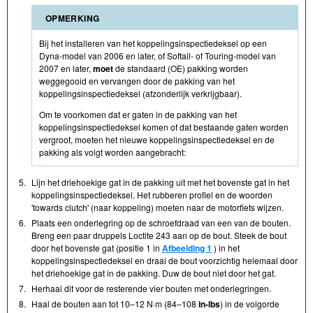
OPMERKING
Bij het installeren van het koppelingsinspectiedeksel op een
Dyna-model van 2006 en later, of Softail- of Touring-model van
2007 en later,
moet
de standaard (OE) pakking worden
weggegooid en vervangen door de pakking van het
koppelingsinspectiedeksel (afzonderlijk verkrijgbaar).
Om te voorkomen dat er gaten in de pakking van het
koppelingsinspectiedeksel komen of dat bestaande gaten worden
vergroot, moeten het nieuwe koppelingsinspectiedeksel en de
pakking als volgt worden aangebracht:
5.
Lijn het driehoekige gat in de pakking uit met het bovenste gat in het
koppelingsinspectiedeksel. Het rubberen profiel en de woorden
'towards clutch' (naar koppeling) moeten naar de motorfiets wijzen.
6.
Plaats een onderlegring op de schroefdraad van een van de bouten.
Breng een paar druppels Loctite 243 aan op de bout. Steek de bout
door het bovenste gat (positie 1 in
Afbeelding 1
) in het
koppelingsinspectiedeksel en draai de bout voorzichtig helemaal door
het driehoekige gat in de pakking. Duw de bout niet door het gat.
7.
Herhaal dit voor de resterende vier bouten met onderlegringen.
8.
Haal de bouten aan tot 10–12 N·m (84–108
in-lbs
) in de volgorde