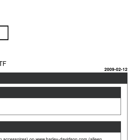
TF
2009-02-12
en accessoires) op www.harley-davidson.com (alleen