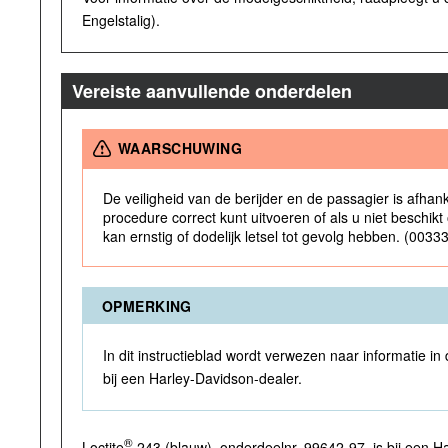
Engelstalig).
Vereiste aanvullende onderdelen
WAARSCHUWING
De veiligheid van de berijder en de passagier is afhank
procedure correct kunt uitvoeren of als u niet beschik
kan ernstig of dodelijk letsel tot gevolg hebben. (0033
OPMERKING
In dit instructieblad wordt verwezen naar informatie in
bij een Harley-Davidson-dealer.
®
Loctite
243 (blauw), onderdeelnr. 99642-97, is bij een Ha