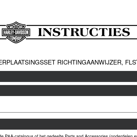
ERPLAATSINGSSET RICHTINGAANWIJZER, FLS
 de P&A-catalogus of het gedeelte Parts and Accessories (onderdelen 