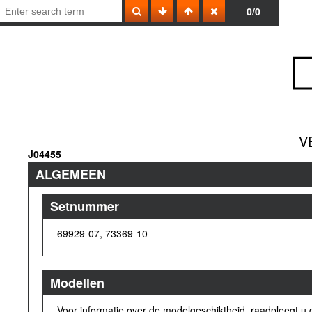
0/0
V
J04455
ALGEMEEN
Setnummer
69929-07, 73369-10
Modellen
Voor informatie over de modelgeschiktheid, raadpleegt u