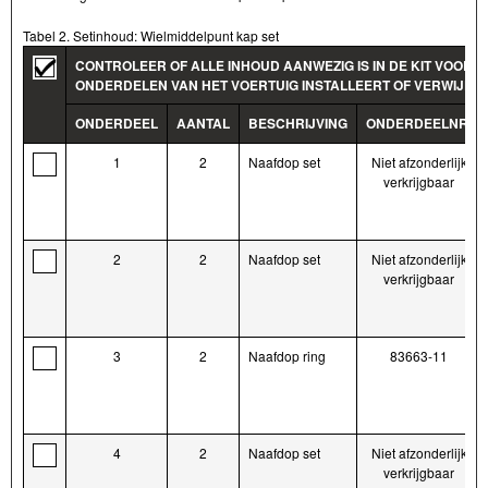
Tabel 2. Setinhoud: Wielmiddelpunt kap set
CONTROLEER OF ALLE INHOUD AANWEZIG IS IN DE KIT VOORD
ONDERDELEN VAN HET VOERTUIG INSTALLEERT OF VERWIJDER
ONDERDEEL
AANTAL
BESCHRIJVING
ONDERDEELNR.
1
2
Naafdop set
Niet afzonderlijk
verkrijgbaar
2
2
Naafdop set
Niet afzonderlijk
verkrijgbaar
3
2
Naafdop ring
83663-11
4
2
Naafdop set
Niet afzonderlijk
verkrijgbaar