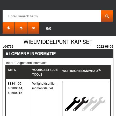
0/0
WIELMIDDELPUNT KAP SET
J04736
2022-08-09
ALGEMENE INFORMATIE
Tabel 1. Algemene informatie
SETS
VOORGESTELDE
(1)
VAARDIGHEIDSNIVEAU
TOOLS
83841-09,
Veiligheidsbrillen,
40900044,
momentsleutel
42500015