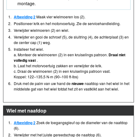
montage.
1.
Afbeelding 2
Maak vier wielmoeren los (2).
2.
Positioneer krik en hef motorvoertuig. Zie de servicehandleiding.
3.
Verwijder wielmoeren (2) en wiel.
4.
Verwijder en gooi de schroef (5), de sluitring (4), de achterplaat (3) en
de center cap (1) weg.
5.
Installeer het wiel.
a. Monteer de wielmoeren (2) in een kruiselings patroon.
Draai niet
volledig vast
.
b. Laat het motorvoertuig zakken en verwijder de krik.
c. Draai de wielmoeren (2) in een kruiselings patroon vast.
Koppel: 122–135,5 N·m (90–100 ft-lbs)
6.
Druk met de palm van uw hand de
nieuwe
naafdop van het wiel in het
middelste gat van het wiel totdat het zit en vastklikt aan het wiel.
Wiel met naafdop
1.
Afbeelding 2
Zoek de toegangsgleuf op de diameter van de naafdop
(6).
2.
Verwijder met het juiste gereedschap de naafdop (6).