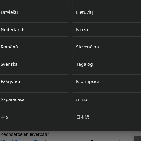
Latviešu
Lietuvių
Nederlands
Norsk
Error loading do
Română
Slovenčina
Svenska
Tagalog
Ελληνικά
Български
Українська
עברית
中文
日本語