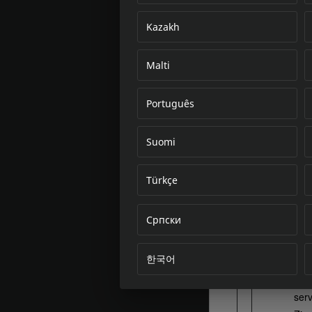
Kazakh
Malti
Português
Suomi
Türkçe
Српски
한국어