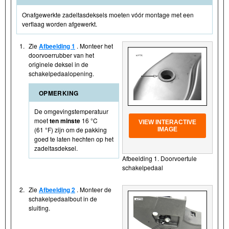
Onafgewerkte zadeltasdeksels moeten vóór montage met een
verflaag worden afgewerkt.
1.
Zie
Afbeelding 1
. Monteer het
doorvoerrubber van het
originele deksel in de
schakelpedaalopening.
OPMERKING
De omgevingstemperatuur
moet
ten minste
16 °C
VIEW INTERACTIVE
(61 °F) zijn om de pakking
IMAGE
goed te laten hechten op het
zadeltasdeksel.
Afbeelding 1. Doorvoertule
schakelpedaal
2.
Zie
Afbeelding 2
. Monteer de
schakelpedaalbout in de
sluiting.