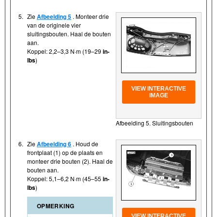
5.
Zie
Afbeelding 5
. Monteer drie
van de originele vier
sluitingsbouten. Haal de bouten
aan.
Koppel: 2,2–3,3 N·m (19–29
in-
lbs
)
VIEW INTERACTIVE
IMAGE
Afbeelding 5. Sluitingsbouten
6.
Zie
Afbeelding 6
. Houd de
frontplaat (1) op de plaats en
monteer drie bouten (2). Haal de
bouten aan.
Koppel: 5,1–6,2 N·m (45–55
in-
lbs
)
OPMERKING
VIEW INTERACTIVE