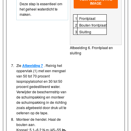
Deze stap is essentieel om
IMAGE
het geheel waterdicht te
maken.
1
Frontplaat
2
Bouten frontplaat
3
Sluiting
Afbeelding 6. Frontplaat en
sluiting
7.
Zie
Afbeelding 7
. Reinig het
oppervlak (1) met een mengsel
van 50 tot 70 procent
isopropylalcohol en 30 tot 50
procent gedestilleerd water.
Verwijder de beschermstrip van
de schuimpakking en monteer
de schuimpakking in de richting
zoals afgebeeld door druk uit te
oefenen op de tape.
8.
Monteer de hendel. Haal de
bouten aan.
Koppel: 5,1–6,2 N·m (45–55
in-