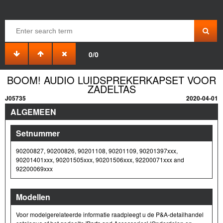
0/0
BOOM! AUDIO LUIDSPREKERKAPSET VOOR
ZADELTAS
J05735
2020-04-01
ALGEMEEN
Setnummer
90200827, 90200826, 90201108, 90201109, 90201397xxx,
90201401xxx, 90201505xxx, 90201506xxx, 92200071xxx and
92200069xxx
Modellen
Voor modelgerelateerde informatie raadpleegt u de P&A-detailhandel