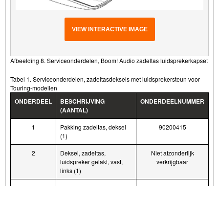
VIEW INTERACTIVE IMAGE
Afbeelding 8. Serviceonderdelen, Boom! Audio zadeltas luidsprekerkapset
Tabel 1. Serviceonderdelen, zadeltasdeksels met luidsprekersteun voor
Touring-modellen
ONDERDEEL
BESCHRIJVING
ONDERDEELNUMMER
(AANTAL)
1
Pakking zadeltas, deksel
90200415
(1)
2
Deksel, zadeltas,
Niet afzonderlijk
luidspreker gelakt, vast,
verkrijgbaar
links (1)
3
Capaciteitslabel (1)
14002201
4
Deksel, zadeltas,
Niet afzonderlijk
luidspreker gelakt, vast,
verkrijgbaar