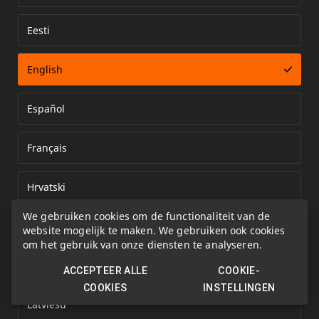
Eesti
Error loading document
English
Español
Français
Hrvatski
We gebruiken cookies om de functionaliteit van de
Italiano
website mogelijk te maken. We gebruiken ook cookies
om het gebruik van onze diensten te analyseren.
Kazakh
ACCEPTEER ALLE
COOKIE-
COOKIES
INSTELLINGEN
Latviešu