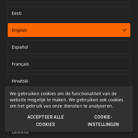
Eesti
Error loading document
English
Español
Français
Hrvatski
We gebruiken cookies om de functionaliteit van de
Italiano
website mogelijk te maken. We gebruiken ook cookies
om het gebruik van onze diensten te analyseren.
Kazakh
ACCEPTEER ALLE
COOKIE-
COOKIES
INSTELLINGEN
Latviešu