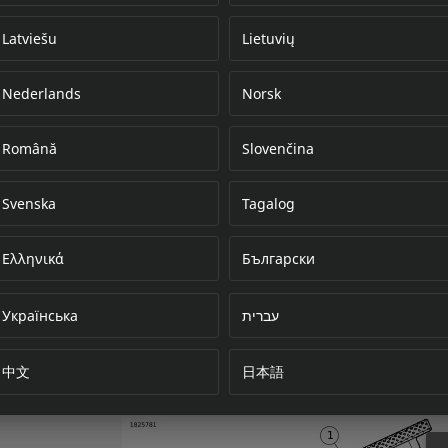
Latviešu
Lietuvių
Nederlands
Norsk
Error loading do
Română
Slovenčina
Svenska
Tagalog
Ελληνικά
Български
Українська
עברית
中文
日本語