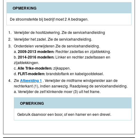
OPMERKING
De stroomsterkte bij bedrijf moet 2 A bedragen.
1.
Verwijder de hoofdzekering. Zie de servicehandleiding
2.
Verwijder het zadel. Zie de servicehandleiding.
3.
Onderdelen verwijderen Zie de servicehandleiding.
a.
2009-2013 modellen:
Rechter zadeltas en zijafdekking.
b.
2014-2016 modellen:
Linker en rechter zadeltassen en
zijafdekkingen.
c.
Alle Trike-modellen:
zijkappen.
d.
FLRT-modellen:
brandstoftank en kabelgootdeksel.
4.
Zie
Afbeelding 1
. Verwijder de midframe windgeleider aan de
rechterkant (1), indien aanwezig. Raadpleeg de servicehandleiding.
a. Verwijder de zelf klinkende moer (3) uit het frame.
OPMERKING
Gebruik daarvoor een boor, of een hamer en een drevel.