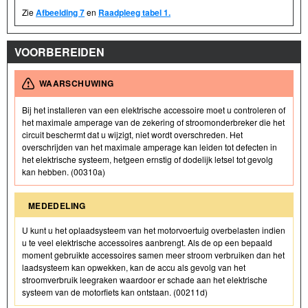
Zie
Afbeelding 7
en
Raadpleeg tabel 1.
VOORBEREIDEN
WAARSCHUWING
Bij het installeren van een elektrische accessoire moet u controleren of
het maximale amperage van de zekering of stroomonderbreker die het
circuit beschermt dat u wijzigt, niet wordt overschreden. Het
overschrijden van het maximale amperage kan leiden tot defecten in
het elektrische systeem, hetgeen ernstig of dodelijk letsel tot gevolg
kan hebben. (00310a)
MEDEDELING
U kunt u het oplaadsysteem van het motorvoertuig overbelasten indien
u te veel elektrische accessoires aanbrengt. Als de op een bepaald
moment gebruikte accessoires samen meer stroom verbruiken dan het
laadsysteem kan opwekken, kan de accu als gevolg van het
stroomverbruik leegraken waardoor er schade aan het elektrische
systeem van de motorfiets kan ontstaan. (00211d)