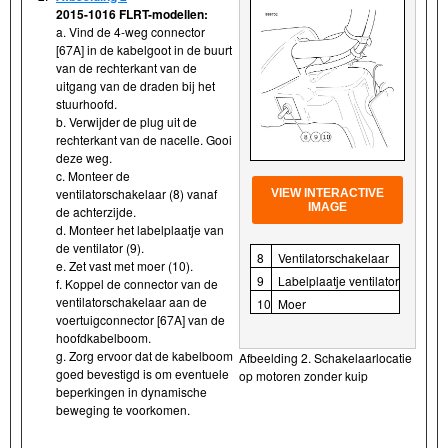
2015-1016 FLRT-modellen:
a. Vind de 4-weg connector
[67A] in de kabelgoot in de buurt
van de rechterkant van de
uitgang van de draden bij het
stuurhoofd.
b. Verwijder de plug uit de
rechterkant van de nacelle. Gooi
deze weg.
c. Monteer de
ventilatorschakelaar (8) vanaf
VIEW INTERACTIVE
IMAGE
de achterzijde.
d. Monteer het labelplaatje van
de ventilator (9).
8
Ventilatorschakelaar
e. Zet vast met moer (10).
9
Labelplaatje ventilator
f. Koppel de connector van de
ventilatorschakelaar aan de
10
Moer
voertuigconnector [67A] van de
hoofdkabelboom.
g. Zorg ervoor dat de kabelboom
Afbeelding 2. Schakelaarlocatie
goed bevestigd is om eventuele
op motoren zonder kuip
beperkingen in dynamische
beweging te voorkomen.