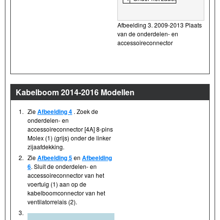
Afbeelding 3. 2009-2013 Plaats
van de onderdelen- en
accessoireconnector
Kabelboom 2014-2016 Modellen
1.
Zie
Afbeelding 4
. Zoek de
onderdelen- en
accessoireconnector [4A] 8-pins
Molex (1) (grijs) onder de linker
zijaafdekking.
2.
Zie
Afbeelding 5
en
Afbeelding
6
. Sluit de onderdelen- en
accessoireconnector van het
voertuig (1) aan op de
kabelboomconnector van het
ventilatorrelais (2).
3.