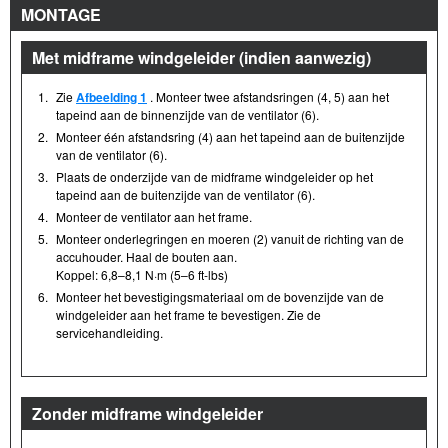
MONTAGE
Met midframe windgeleider (indien aanwezig)
1.
Zie
Afbeelding 1
. Monteer twee afstandsringen (4, 5) aan het
tapeind aan de binnenzijde van de ventilator (6).
2.
Monteer één afstandsring (4) aan het tapeind aan de buitenzijde
van de ventilator (6).
3.
Plaats de onderzijde van de midframe windgeleider op het
tapeind aan de buitenzijde van de ventilator (6).
4.
Monteer de ventilator aan het frame.
5.
Monteer onderlegringen en moeren (2) vanuit de richting van de
accuhouder. Haal de bouten aan.
Koppel: 6,8–8,1 N·m (5–6 ft-lbs)
6.
Monteer het bevestigingsmateriaal om de bovenzijde van de
windgeleider aan het frame te bevestigen. Zie de
servicehandleiding.
Zonder midframe windgeleider