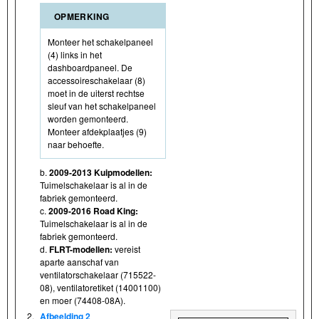
OPMERKING
Monteer het schakelpaneel
(4) links in het
dashboardpaneel. De
accessoireschakelaar (8)
moet in de uiterst rechtse
sleuf van het schakelpaneel
worden gemonteerd.
Monteer afdekplaatjes (9)
naar behoefte.
b.
2009-2013 Kuipmodellen:
Tuimelschakelaar is al in de
fabriek gemonteerd.
c.
2009-2016 Road King:
Tuimelschakelaar is al in de
fabriek gemonteerd.
d.
FLRT-modellen:
vereist
aparte aanschaf van
ventilatorschakelaar (715522-
08), ventilatoretiket (14001100)
en moer (74408-08A).
2.
Afbeelding 2