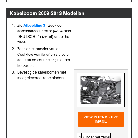
Kabelboom 2009-2013 Modellen
1.
Zie
Afbeelding 3
. Zoek de
accessoireconnector [4A] 4-pins
DEUTSCH (1) (zwart) onder het
zadel.
2.
Zoek de connector van de
CoolFlow ventilator en sluit die
aan aan de connector (1) onder
het zadel.
3.
Bevestig de kabelbomen met
meegeleverde kabelbinders.
VIEW INTERACTIVE
IMAGE
1
Onder het zadel