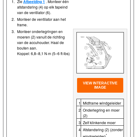
1.
Zie
Afbeelding 1
. Monteer één
afstandsring (4) op elk tapeind
van de ventilator (6).
2.
Monteer de ventilator aan het
frame.
3.
Monteer onderlegringen en
moeren (2) vanuit de richting
van de accuhouder. Haal de
bouten aan.
Koppel: 6,8–8,1 N·m (5–6 ft-lbs)
VIEW INTERACTIVE
IMAGE
1
Midframe windgeleider
2
Onderlegring en moer
(2)
3
Zelf klinkende moer
4
Afstandsring (2) (zonder
*
windgeleider)