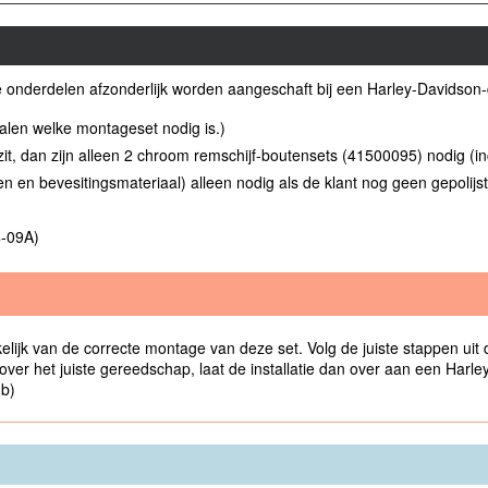
de onderdelen afzonderlijk worden aangeschaft bij een Harley-Davidson-
len welke montageset nodig is.)
t, dan zijn alleen 2 chroom remschijf-boutensets (41500095) nodig (in
n en bevesitingsmateriaal) alleen nodig als de klant nog geen gepolijs
4-09A)
elijk van de correcte montage van deze set. Volg de juiste stappen uit 
t over het juiste gereedschap, laat de installatie dan over aan een Har
3b)