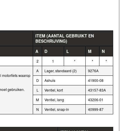
ITEM (AANTAL GEBRUIKT EN
BESCHRIJVING)
A
D
L
M
N
2
1
*
*
*
A
Lager, standaard (2)
9276A
l motorfiets waarop
D
Ashuls
41900-08
moet gebruiken.
L
Ventiel, kort
43157-83A
M
Ventiel, lang
43206-01
N
Ventiel, snap-in
40999-87