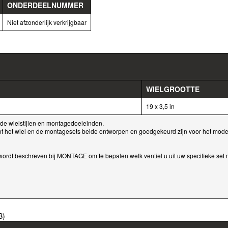
ONDERDEELNUMMER
Niet afzonderlijk verkrijgbaar
WIELGROOTTE
19 x 3,5 in
de wielstijlen en montagedoeleinden.
f het wiel en de montagesets beide ontworpen en goedgekeurd zijn voor het mode
rdt beschreven bij MONTAGE om te bepalen welk ventiel u uit uw specifieke set 
B)