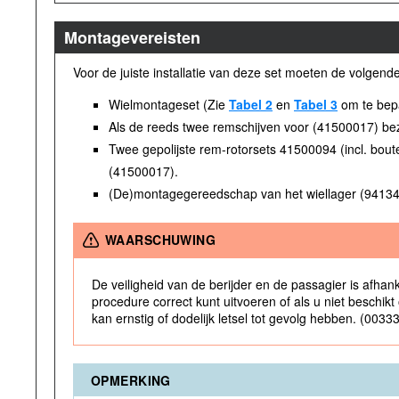
Montagevereisten
Voor de juiste installatie van deze set moeten de volgen
Wielmontageset (Zie
Tabel 2
en
Tabel 3
om te bepa
Als de reeds twee remschijven voor (41500017) bezi
Twee gepolijste rem-rotorsets 41500094 (incl. boute
(41500017).
(De)montagegereedschap van het wiellager (9413
WAARSCHUWING
De veiligheid van de berijder en de passagier is afhank
procedure correct kunt uitvoeren of als u niet beschik
kan ernstig of dodelijk letsel tot gevolg hebben. (0033
OPMERKING