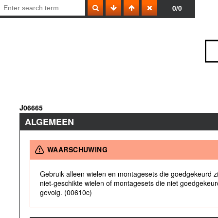
0/0
J06665
ALGEMEEN
WAARSCHUWING
Gebruik alleen wielen en montagesets die goedgekeurd zi
niet-geschikte wielen of montagesets die niet goedgekeurd z
gevolg. (00610c)