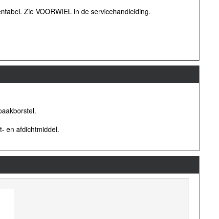
entabel. Zie VOORWIEL in de servicehandleiding.
paakborstel.
t- en afdichtmiddel.