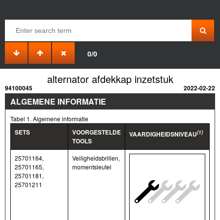
0/0
alternator afdekkap inzetstuk
94100045
2022-02-22
ALGEMENE INFORMATIE
Tabel 1. Algemene informatie
SETS
VOORGESTELDE
(1)
VAARDIGHEIDSNIVEAU
TOOLS
25701164,
Veiligheidsbrillen,
25701165,
momentsleutel
25701181,
25701211