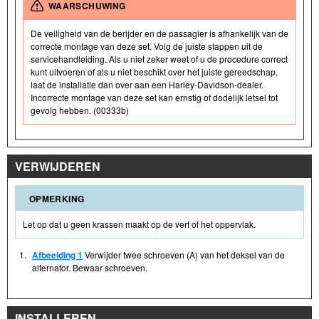
WAARSCHUWING
De veiligheid van de berijder en de passagier is afhankelijk van de
correcte montage van deze set. Volg de juiste stappen uit de
servicehandleiding. Als u niet zeker weet of u de procedure correct
kunt uitvoeren of als u niet beschikt over het juiste gereedschap,
laat de installatie dan over aan een Harley-Davidson-dealer.
Incorrecte montage van deze set kan ernstig of dodelijk letsel tot
gevolg hebben. (00333b)
VERWIJDEREN
OPMERKING
Let op dat u geen krassen maakt op de verf of het oppervlak.
1.
Afbeelding 1
Verwijder twee schroeven (A) van het deksel van de
alternator. Bewaar schroeven.
INSTALLEREN