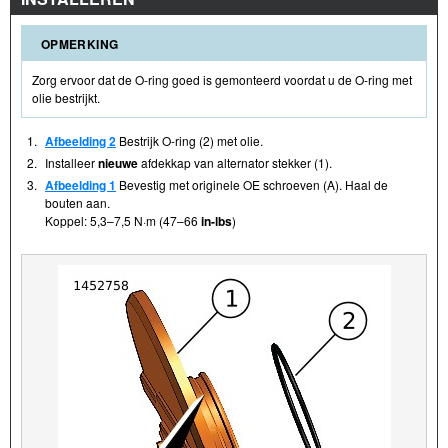
OPMERKING
Zorg ervoor dat de O-ring goed is gemonteerd voordat u de O-ring met
olie bestrijkt.
1.
Afbeelding 2
Bestrijk O-ring (2) met olie.
2.
Installeer
nieuwe
afdekkap van alternator stekker (1).
3.
Afbeelding 1
Bevestig met originele OE schroeven (A). Haal de
bouten aan.
Koppel: 5,3–7,5 N·m (47–66
in-lbs
)