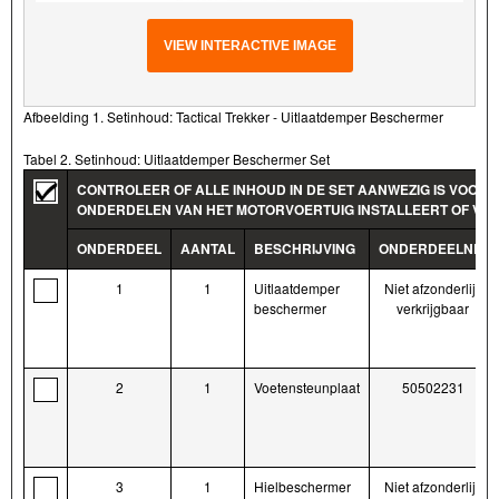
VIEW INTERACTIVE IMAGE
Afbeelding 1. Setinhoud: Tactical Trekker - Uitlaatdemper Beschermer
Tabel 2. Setinhoud: Uitlaatdemper Beschermer Set
CONTROLEER OF ALLE INHOUD IN DE SET AANWEZIG IS VOORD
ONDERDELEN VAN HET MOTORVOERTUIG INSTALLEERT OF VER
ONDERDEEL
AANTAL
BESCHRIJVING
ONDERDEELNR.
1
1
Uitlaatdemper
Niet afzonderlijk
beschermer
verkrijgbaar
2
1
Voetensteunplaat
50502231
3
1
Hielbeschermer
Niet afzonderlijk