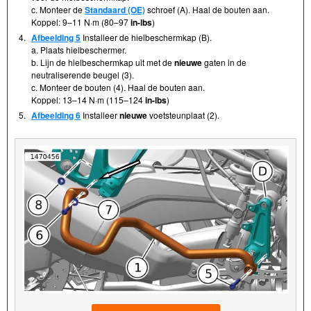
c. Monteer de
Standaard (OE)
schroef (A). Haal de bouten aan.
Koppel: 9–11 N·m (80–97
in-lbs
)
4.
Afbeelding 5
Installeer de hielbeschermkap (B).
a. Plaats hielbeschermer.
b. Lijn de hielbeschermkap uit met de
nieuwe
gaten in de
neutraliserende beugel (3).
c. Monteer de bouten (4). Haal de bouten aan.
Koppel: 13–14 N·m (115–124
in-lbs
)
5.
Afbeelding 6
Installeer
nieuwe
voetsteunplaat (2).