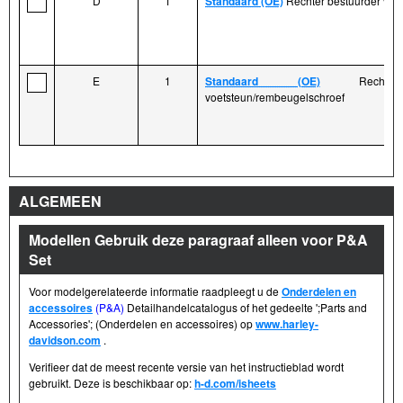
D
1
Standaard (OE)
Rechter bestuurder voe
E
1
Standaard (OE)
Rechter 
voetsteun/rembeugelschroef
ALGEMEEN
Modellen Gebruik deze paragraaf alleen voor P&A
Set
Voor modelgerelateerde informatie raadpleegt u de
Onderdelen en
accessoires
(P&A)
Detailhandelcatalogus of het gedeelte ';Parts and
Accessories'; (Onderdelen en accessoires) op
www.harley-
davidson.com
.
Verifieer dat de meest recente versie van het instructieblad wordt
gebruikt. Deze is beschikbaar op:
h-d.com/isheets