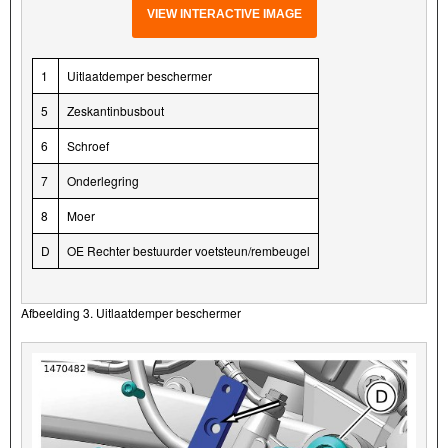
VIEW INTERACTIVE IMAGE
1
Uitlaatdemper beschermer
5
Zeskantinbusbout
6
Schroef
7
Onderlegring
8
Moer
D
OE Rechter bestuurder voetsteun/rembeugel
Afbeelding 3. Uitlaatdemper beschermer