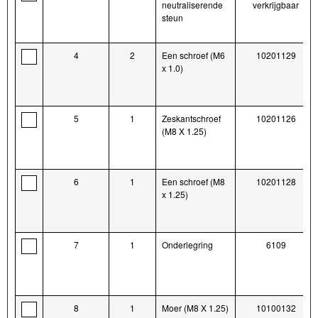
neutraliserende
verkrijgbaar
steun
4
2
Een schroef (M6
10201129
x 1.0)
5
1
Zeskantschroef
10201126
(M8 X 1.25)
6
1
Een schroef (M8
10201128
x 1.25)
7
1
Onderlegring
6109
8
1
Moer (M8 X 1.25)
10100132