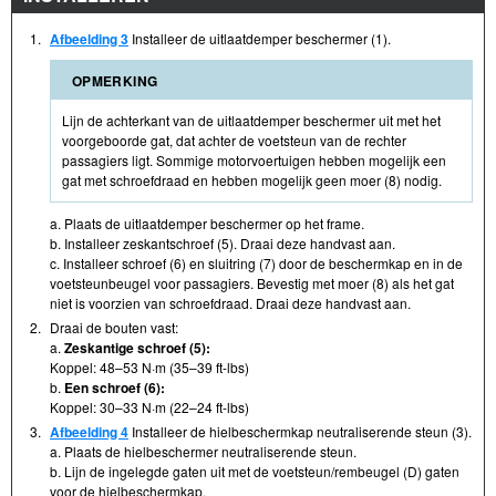
1.
Afbeelding 3
Installeer de uitlaatdemper beschermer (1).
OPMERKING
Lijn de achterkant van de uitlaatdemper beschermer uit met het
voorgeboorde gat, dat achter de voetsteun van de rechter
passagiers ligt. Sommige motorvoertuigen hebben mogelijk een
gat met schroefdraad en hebben mogelijk geen moer (8) nodig.
a. Plaats de uitlaatdemper beschermer op het frame.
b. Installeer zeskantschroef (5). Draai deze handvast aan.
c. Installeer schroef (6) en sluitring (7) door de beschermkap en in de
voetsteunbeugel voor passagiers. Bevestig met moer (8) als het gat
niet is voorzien van schroefdraad. Draai deze handvast aan.
2.
Draai de bouten vast:
a.
Zeskantige schroef (5):
Koppel: 48–53 N·m (35–39 ft-lbs)
b.
Een schroef (6):
Koppel: 30–33 N·m (22–24 ft-lbs)
3.
Afbeelding 4
Installeer de hielbeschermkap neutraliserende steun (3).
a. Plaats de hielbeschermer neutraliserende steun.
b. Lijn de ingelegde gaten uit met de voetsteun/rembeugel (D) gaten
voor de hielbeschermkap.