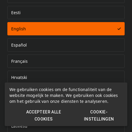
Eesti
Error loading document
English
Español
Français
Hrvatski
We gebruiken cookies om de functionaliteit van de
Italiano
website mogelijk te maken. We gebruiken ook cookies
om het gebruik van onze diensten te analyseren.
Kazakh
ACCEPTEER ALLE
COOKIE-
COOKIES
INSTELLINGEN
Latviešu