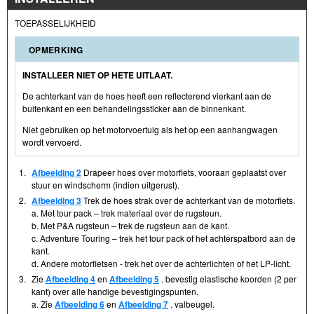
TOEPASSELIJKHEID
OPMERKING
INSTALLEER NIET OP HETE UITLAAT.
De achterkant van de hoes heeft een reflecterend vierkant aan de
buitenkant en een behandelingssticker aan de binnenkant.
Niet gebruiken op het motorvoertuig als het op een aanhangwagen
wordt vervoerd.
1.
Afbeelding 2
Drapeer hoes over motorfiets, vooraan geplaatst over
stuur en windscherm (indien uitgerust).
2.
Afbeelding 3
Trek de hoes strak over de achterkant van de motorfiets.
a. Met tour pack – trek materiaal over de rugsteun.
b. Met P&A rugsteun – trek de rugsteun aan de kant.
c. Adventure Touring – trek het tour pack of het achterspatbord aan de
kant.
d. Andere motorfietsen - trek het over de achterlichten of het LP-licht.
3.
Zie
Afbeelding 4
en
Afbeelding 5
. bevestig elastische koorden (2 per
kant) over alle handige bevestigingspunten.
a. Zie
Afbeelding 6
en
Afbeelding 7
. valbeugel.