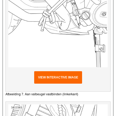
VIEW INTERACTIVE IMAGE
Afbeelding 7. Aan valbeugel vastbinden (linkerkant)