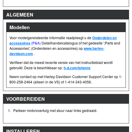
ALGEMEEN
Modellen
Voor modelgerelateerde informatie raadpleegt u de
Onderdelen en
accessoires
(P&A)
Detailhandelcatalogus of het gedeelte ';Parts and
Accessories'; (Onderdelen en accessoires) op
www.harley-
davidson.com
.
Verifieer dat de meest recente versie van het instructieblad wordt
gebruikt. Deze is beschikbaar op:
h-d.com/isheets
Neem contact op met Harley-Davidson Customer Support Center op 1-
800-258-2464 (alleen in de VS) of 1-414-343-4056.
VOORBEREIDEN
1.
Parkeer motorvoertuig met stuur naar links gedraaid.
INSTALLEREN