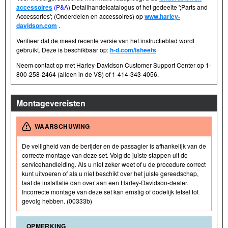
accessoires
(P&A)
Detailhandelcatalogus of het gedeelte ';Parts and
Accessories'; (Onderdelen en accessoires) op
www.harley-
davidson.com
.
Verifieer dat de meest recente versie van het instructieblad wordt
gebruikt. Deze is beschikbaar op:
h-d.com/isheets
Neem contact op met Harley-Davidson Customer Support Center op 1-
800-258-2464 (alleen in de VS) of 1-414-343-4056.
Montagevereisten
WAARSCHUWING
De veiligheid van de berijder en de passagier is afhankelijk van de
correcte montage van deze set. Volg de juiste stappen uit de
servicehandleiding. Als u niet zeker weet of u de procedure correct
kunt uitvoeren of als u niet beschikt over het juiste gereedschap,
laat de installatie dan over aan een Harley-Davidson-dealer.
Incorrecte montage van deze set kan ernstig of dodelijk letsel tot
gevolg hebben. (00333b)
OPMERKING