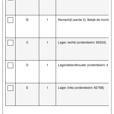
B
1
Remschijf (aantal 2): Bekijk de montage
C
1
Lager, rechts (onderdeelnr. 9252A)
D
1
Lagerafstandhouder (onderdeelnr. 4190
E
1
Lager, links (onderdeelnr. 9276B)