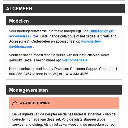
ALGEMEEN
Modellen
Voor modelgerelateerde informatie raadpleegt u de
Onderdelen en
accessoires
(P&A)
Detailhandelcatalogus of het gedeelte ';Parts and
Accessories'; (Onderdelen en accessoires) op
www.harley-
davidson.com
.
Verifieer dat de meest recente versie van het instructieblad wordt
gebruikt. Deze is beschikbaar op:
h-d.com/isheets
Neem contact op met Harley-Davidson Customer Support Center op 1-
800-258-2464 (alleen in de VS) of 1-414-343-4056.
Montagevereisten
WAARSCHUWING
De veiligheid van de berijder en de passagier is afhankelijk van de
correcte montage van deze set. Volg de juiste stappen uit de
servicehandleiding. Als u niet zeker weet of u de procedure correct