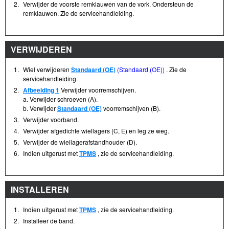
2.
Verwijder de voorste remklauwen van de vork. Ondersteun de
remklauwen. Zie de servicehandleiding.
VERWIJDEREN
1.
Wiel verwijderen
Standaard (OE)
(Standaard (OE))
. Zie de
servicehandleiding.
2.
Afbeelding 1
Verwijder voorremschijven.
a. Verwijder schroeven (A).
b. Verwijder
Standaard (OE)
voorremschijven (B).
3.
Verwijder voorband.
4.
Verwijder afgedichte wiellagers (C, E) en leg ze weg.
5.
Verwijder de wiellagerafstandhouder (D).
6.
Indien uitgerust met
TPMS
, zie de servicehandleiding.
INSTALLEREN
1.
Indien uitgerust met
TPMS
, zie de servicehandleiding.
2.
Installeer de band.