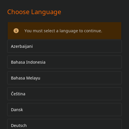
Choose Language
'Harley' Voetsteunen voor
montage aan valbeugel
You must select a language to continue.
Azerbaijani
Bahasa Indonesia
Bahasa Melayu
Čeština
Dansk
Deutsch