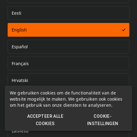
Eesti
Error loading document
English
Español
Français
Hrvatski
We gebruiken cookies om de functionaliteit van de
Italiano
website mogelijk te maken. We gebruiken ook cookies
om het gebruik van onze diensten te analyseren.
Kazakh
ACCEPTEER ALLE
COOKIE-
COOKIES
INSTELLINGEN
Latviešu