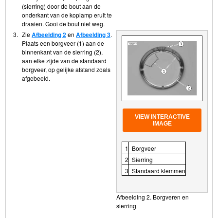
(sierring) door de bout aan de
onderkant van de koplamp eruit te
draaien. Gooi de bout niet weg.
3.
Zie
Afbeelding 2
en
Afbeelding 3
.
Plaats een borgveer (1) aan de
binnenkant van de sierring (2),
aan elke zijde van de standaard
borgveer, op gelijke afstand zoals
afgebeeld.
VIEW INTERACTIVE
IMAGE
1
Borgveer
2
Sierring
3
Standaard klemmen
Afbeelding 2. Borgveren en
sierring