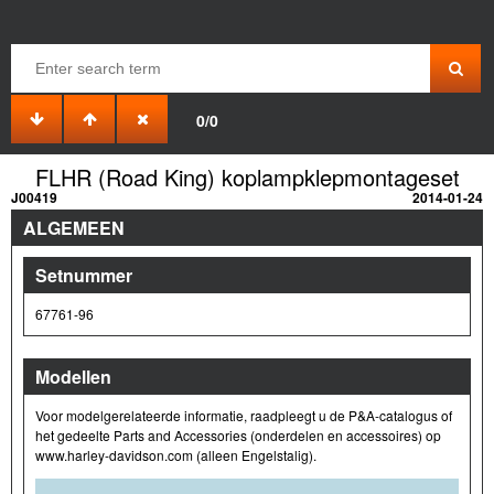
0/0
FLHR (Road King) koplampklepmontageset
J00419
2014-01-24
ALGEMEEN
Setnummer
67761-96
Modellen
Voor modelgerelateerde informatie, raadpleegt u de P&A-catalogus of
het gedeelte Parts and Accessories (onderdelen en accessoires) op
www.harley-davidson.com (alleen Engelstalig).