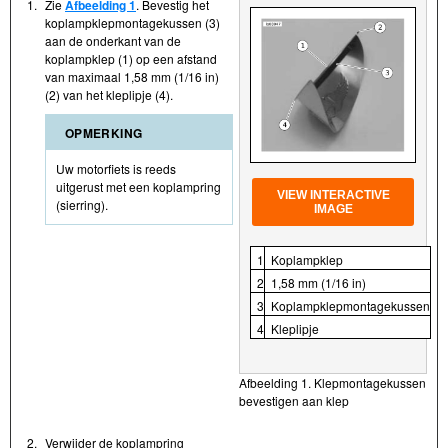
1.
Zie
Afbeelding 1
. Bevestig het
koplampklepmontagekussen (3)
aan de onderkant van de
koplampklep (1) op een afstand
van maximaal 1,58 mm (1/16 in)
(2) van het kleplipje (4).
OPMERKING
Uw motorfiets is reeds
uitgerust met een koplampring
VIEW INTERACTIVE
(sierring).
IMAGE
1
Koplampklep
2
1,58 mm (1/16 in)
3
Koplampklepmontagekussen
4
Kleplipje
Afbeelding 1. Klepmontagekussen
bevestigen aan klep
2.
Verwijder de koplampring