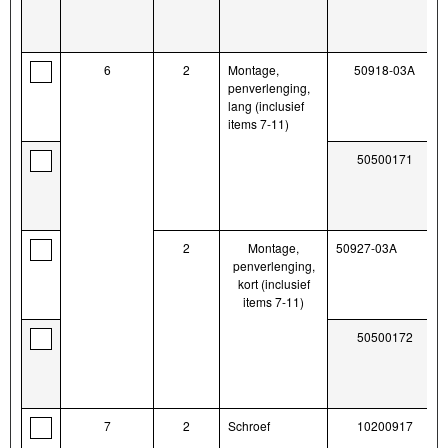
6
2
Montage,
50918-03A
penverlenging,
lang (inclusief
items 7-11)
50500171
2
Montage,
50927-03A
penverlenging,
kort (inclusief
items 7-11)
50500172
7
2
Schroef
10200917