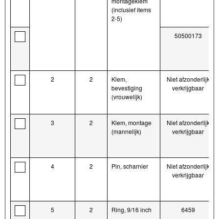
montageklem
(inclusief items
2-5)
50500173
2
2
Klem,
Niet afzonderlijk
bevestiging
verkrijgbaar
(vrouwelijk)
3
2
Klem, montage
Niet afzonderlijk
(mannelijk)
verkrijgbaar
4
2
Pin, scharnier
Niet afzonderlijk
verkrijgbaar
5
2
Ring, 9/16 inch
6459