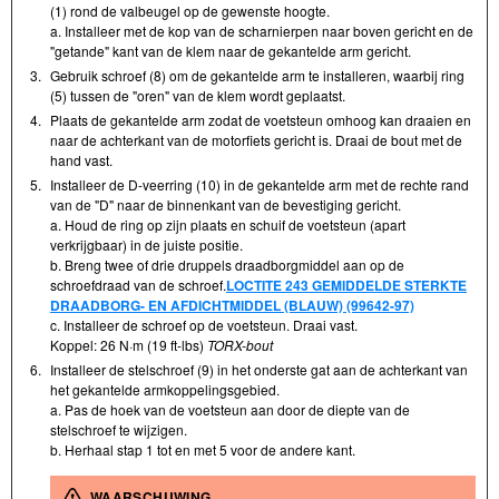
(1) rond de valbeugel op de gewenste hoogte.
a. Installeer met de kop van de scharnierpen naar boven gericht en de
"getande" kant van de klem naar de gekantelde arm gericht.
3.
Gebruik schroef (8) om de gekantelde arm te installeren, waarbij ring
(5) tussen de "oren" van de klem wordt geplaatst.
4.
Plaats de gekantelde arm zodat de voetsteun omhoog kan draaien en
naar de achterkant van de motorfiets gericht is. Draai de bout met de
hand vast.
5.
Installeer de D-veerring (10) in de gekantelde arm met de rechte rand
van de "D" naar de binnenkant van de bevestiging gericht.
a. Houd de ring op zijn plaats en schuif de voetsteun (apart
verkrijgbaar) in de juiste positie.
b. Breng twee of drie druppels draadborgmiddel aan op de
schroefdraad van de schroef.
LOCTITE 243 GEMIDDELDE STERKTE
DRAADBORG- EN AFDICHTMIDDEL (BLAUW) (99642-97)
c. Installeer de schroef op de voetsteun. Draai vast.
Koppel: 26 N·m (19 ft-lbs)
TORX-bout
6.
Installeer de stelschroef (9) in het onderste gat aan de achterkant van
het gekantelde armkoppelingsgebied.
a. Pas de hoek van de voetsteun aan door de diepte van de
stelschroef te wijzigen.
b. Herhaal stap 1 tot en met 5 voor de andere kant.
WAARSCHUWING