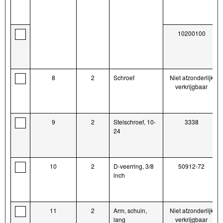
10200100
8
2
Schroef
Niet afzonderlijk
verkrijgbaar
9
2
Stelschroef, 10-
3338
24
10
2
D-veerring, 3/8
50912-72
inch
11
2
Arm, schuin,
Niet afzonderlijk
lang
verkrijgbaar