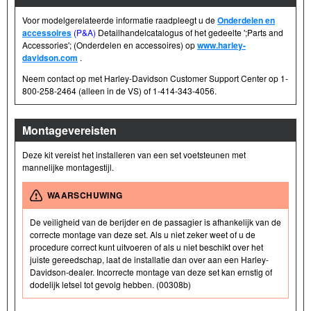
Voor modelgerelateerde informatie raadpleegt u de
Onderdelen en
accessoires
(P&A)
Detailhandelcatalogus of het gedeelte ';Parts and
Accessories'; (Onderdelen en accessoires) op
www.harley-
davidson.com
.
Neem contact op met Harley-Davidson Customer Support Center op 1-
800-258-2464 (alleen in de VS) of 1-414-343-4056.
Montagevereisten
Deze kit vereist het installeren van een set voetsteunen met
mannelijke montagestijl.
WAARSCHUWING
De veiligheid van de berijder en de passagier is afhankelijk van de
correcte montage van deze set. Als u niet zeker weet of u de
procedure correct kunt uitvoeren of als u niet beschikt over het
juiste gereedschap, laat de installatie dan over aan een Harley-
Davidson-dealer. Incorrecte montage van deze set kan ernstig of
dodelijk letsel tot gevolg hebben. (00308b)