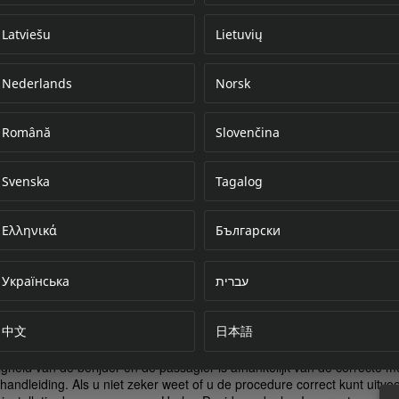
Latviešu
Lietuvių
Nederlands
Norsk
Error loading do
Română
Slovenčina
Svenska
Tagalog
Ελληνικά
Български
Українська
עברית
中文
日本語