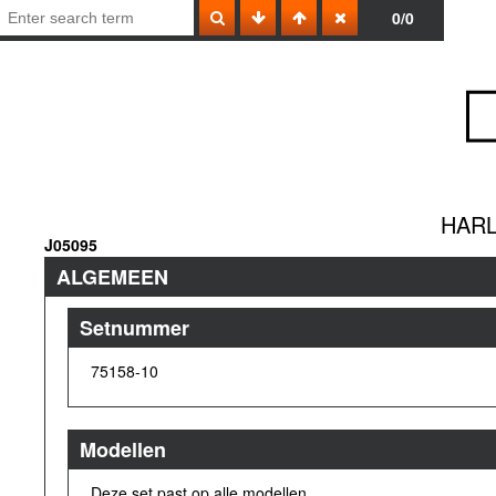
0/0
HARL
J05095
ALGEMEEN
Setnummer
75158-10
Modellen
Deze set past op alle modellen.