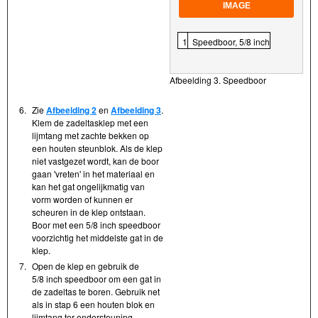
IMAGE
1
Speedboor, 5/8 inch
Afbeelding 3. Speedboor
6.
Zie
Afbeelding 2
en
Afbeelding 3
.
Klem de zadeltasklep met een
lijmtang met zachte bekken op
een houten steunblok. Als de klep
niet vastgezet wordt, kan de boor
gaan 'vreten' in het materiaal en
kan het gat ongelijkmatig van
vorm worden of kunnen er
scheuren in de klep ontstaan.
Boor met een 5/8 inch speedboor
voorzichtig het middelste gat in de
klep.
7.
Open de klep en gebruik de
5/8 inch speedboor om een gat in
de zadeltas te boren. Gebruik net
als in stap 6 een houten blok en
lijmtang ter ondersteuning.