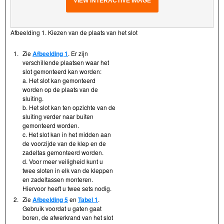
VIEW INTERACTIVE IMAGE
Afbeelding 1. Kiezen van de plaats van het slot
1.
Zie
Afbeelding 1
. Er zijn
verschillende plaatsen waar het
slot gemonteerd kan worden:
a. Het slot kan gemonteerd
worden op de plaats van de
sluiting.
b. Het slot kan ten opzichte van de
sluiting verder naar buiten
gemonteerd worden.
c. Het slot kan in het midden aan
de voorzijde van de klep en de
zadeltas gemonteerd worden.
d. Voor meer veiligheid kunt u
twee sloten in elk van de kleppen
en zadeltassen monteren.
Hiervoor heeft u twee sets nodig.
2.
Zie
Afbeelding 5
en
Tabel 1
.
Gebruik voordat u gaten gaat
boren, de afwerkrand van het slot