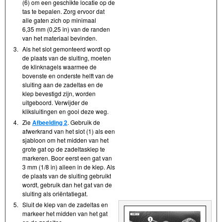
(6) om een geschikte locatie op de
tas te bepalen. Zorg ervoor dat
alle gaten zich op minimaal
6,35 mm (0,25 in) van de randen
van het materiaal bevinden.
3.
Als het slot gemonteerd wordt op
de plaats van de sluiting, moeten
de klinknagels waarmee de
bovenste en onderste helft van de
sluiting aan de zadeltas en de
klep bevestigd zijn, worden
uitgeboord. Verwijder de
kliksluitingen en gooi deze weg.
4.
Zie
Afbeelding 2
. Gebruik de
afwerkrand van het slot (1) als een
sjabloon om het midden van het
grote gat op de zadeltasklep te
markeren. Boor eerst een gat van
3 mm (1/8 in) alleen in de klep. Als
de plaats van de sluiting gebruikt
wordt, gebruik dan het gat van de
sluiting als oriëntatiegat.
5.
Sluit de klep van de zadeltas en
markeer het midden van het gat