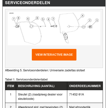
SERVICEONDERDELEN
VIEW INTERACTIVE IMAGE
Afbeelding 5. Serviceonderdelen: Universele zadeltas slotset
Tabel 1. Serviceonderdelentabel
ITEM
BESCHRIJVING (AANTAL)
ONDERDEELNUMMER
1
Sleutel (2) (raadpleeg dealer voor
71452-91A
sleutelcode)
2
Afwerkrand slot, met tapeinden (2)
Niet afzonderlijk