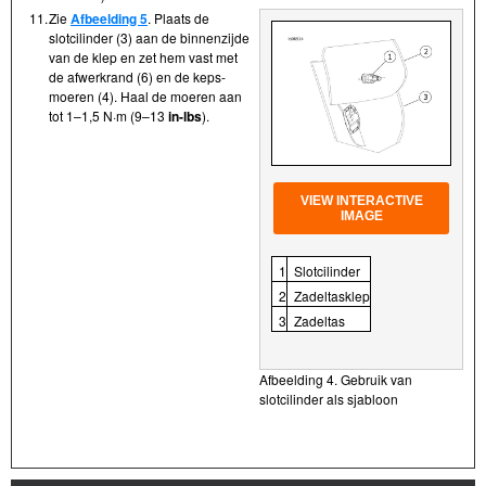
11.
Zie
Afbeelding 5
. Plaats de
slotcilinder (3) aan de binnenzijde
van de klep en zet hem vast met
de afwerkrand (6) en de keps-
moeren (4). Haal de moeren aan
tot 1–1,5 N·m (9–13
in-lbs
).
VIEW INTERACTIVE
IMAGE
1
Slotcilinder
2
Zadeltasklep
3
Zadeltas
Afbeelding 4. Gebruik van
slotcilinder als sjabloon