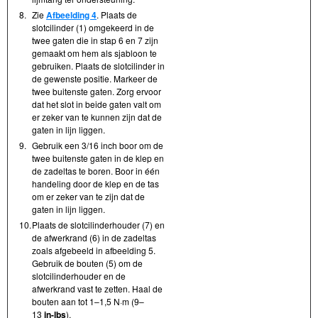
8.
Zie
Afbeelding 4
. Plaats de
slotcilinder (1) omgekeerd in de
twee gaten die in stap 6 en 7 zijn
gemaakt om hem als sjabloon te
gebruiken. Plaats de slotcilinder in
de gewenste positie. Markeer de
twee buitenste gaten. Zorg ervoor
dat het slot in beide gaten valt om
er zeker van te kunnen zijn dat de
gaten in lijn liggen.
9.
Gebruik een 3/16 inch boor om de
twee buitenste gaten in de klep en
de zadeltas te boren. Boor in één
handeling door de klep en de tas
om er zeker van te zijn dat de
gaten in lijn liggen.
10.
Plaats de slotcilinderhouder (7) en
de afwerkrand (6) in de zadeltas
zoals afgebeeld in afbeelding 5.
Gebruik de bouten (5) om de
slotcilinderhouder en de
afwerkrand vast te zetten. Haal de
bouten aan tot 1–1,5 N·m (9–
13
in-lbs
).