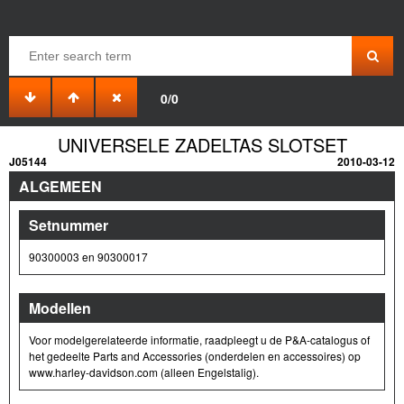
0/0
UNIVERSELE ZADELTAS SLOTSET
J05144
2010-03-12
ALGEMEEN
Setnummer
90300003 en 90300017
Modellen
Voor modelgerelateerde informatie, raadpleegt u de P&A-catalogus of
het gedeelte Parts and Accessories (onderdelen en accessoires) op
www.harley-davidson.com (alleen Engelstalig).