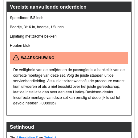
Vereiste aanvullende onderdelen
Speedboor, 5/8 inch
Boortje, 3/16 in, boortje, 1/8 inch
Lijmtang met zachte bekken
Houten blok
WAARSCHUWING
De veiligheid van de berijder en de passagier is afhankelijk van de
correcte montage van deze set. Volg de juiste stappen uit de
servicehandleiding. Als u niet zeker weet of u de procedure correct
kunt uitvoeren of als u niet beschikt over het juiste gereedschap,
laat de installatie dan over aan een Harley-Davidson-dealer.
Incorrecte montage van deze set kan ernstig of dodelijk letsel tot
gevolg hebben. (00333b)
Setinhoud
Zie
Afbeelding 5
en
Tabel 1
.