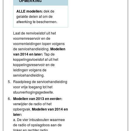
OPMERKING
ALLE modellen:
dek de
gelakte delen af om de
afwerking te beschermen.
Laat de remvloeistof uit het
voorremreservoir en de
voorremleidingen lopen volgens
de servicehandleiding.
Modellen
van 2014 en later:
Tap de
koppelingsvloeistof af uit het
koppelingsreservoir en de
leidingen volgens de
servicehandleiding.
5.
Raadpleeg de servicehandleiding
voor vrije toegang tot het
stuurverhogingsgedeelte.
6.
Modellen van 2013 en eerder:
verwijder de radio of het
opbergvak.
Modellen van 2014 en
later:
a. De vier inbusbouten waarmee
de radio of opslagdoos aan de
linker en rechter radio