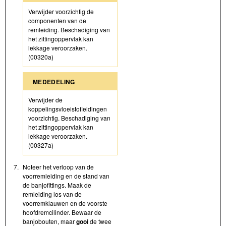
Verwijder voorzichtig de
componenten van de
remleiding. Beschadiging van
het zittingoppervlak kan
lekkage veroorzaken.
(00320a)
MEDEDELING
Verwijder de
koppelingsvloeistofleidingen
voorzichtig. Beschadiging van
het zittingoppervlak kan
lekkage veroorzaken.
(00327a)
7.
Noteer het verloop van de
voorremleiding en de stand van
de banjofittings. Maak de
remleiding los van de
voorremklauwen en de voorste
hoofdremcilinder. Bewaar de
banjobouten, maar
gooi
de twee