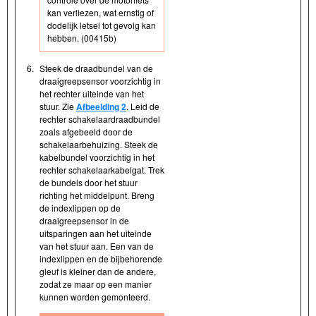
kan verliezen, wat ernstig of
dodelijk letsel tot gevolg kan
hebben. (00415b)
6.
Steek de draadbundel van de
draaigreepsensor voorzichtig in
het rechter uiteinde van het
stuur. Zie
Afbeelding 2
. Leid de
rechter schakelaardraadbundel
zoals afgebeeld door de
schakelaarbehuizing. Steek de
kabelbundel voorzichtig in het
rechter schakelaarkabelgat. Trek
de bundels door het stuur
richting het middelpunt. Breng
de indexlippen op de
draaigreepsensor in de
uitsparingen aan het uiteinde
van het stuur aan. Een van de
indexlippen en de bijbehorende
gleuf is kleiner dan de andere,
zodat ze maar op een manier
kunnen worden gemonteerd.