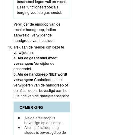
beschermt tegen vuil en vocht.
Deze functioneert ook als
borging voor de gashendel.
Verwijder de einddop van de
rechter handgreep, indien
aanwezig. Verwijder de
handgreep van het stuur.
16.
Trek aan de hendel om deze te
verwijderen.
a.
Als de gashendel wordt
vervangen:
Verwijder de
gashendel.
b.
Als de handgreep NIET wordt
vervangen:
Controleer na het
verwijderen van de handgreep of
de afsluitdop is bevestigd aan het
uiteinde van de draaigreepsensor.
OPMERKING
Als de afsluitdop is
bevestigd op de sensor.
Als de afsluitdop nog
steeds is bevestigd op de