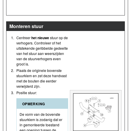
Monteren stuur
1.
Centreer
het nieuwe
stuur op de
verhogers. Controleer of het
uitstekende geribbelde gedeelte
van het stuur aan weerszijden
van de stuurverhogers even
groot is.
2.
Plaats de originele bovenste
stuurklem en zet deze handvast
met de bouten die eerder
verwijderd zijn.
3.
Positie stuur:
OPMERKING
De vorm van de bovenste
stuurklem is zodanig dat er
in gemonteerde toestand
een opening tussen de