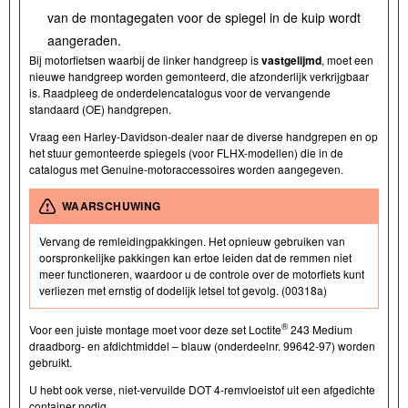
van de montagegaten voor de spiegel in de kuip wordt
aangeraden.
Bij motorfietsen waarbij de linker handgreep is
vastgelijmd
, moet een
nieuwe handgreep worden gemonteerd, die afzonderlijk verkrijgbaar
is. Raadpleeg de onderdelencatalogus voor de vervangende
standaard (OE) handgrepen.
Vraag een Harley-Davidson-dealer naar de diverse handgrepen en op
het stuur gemonteerde spiegels (voor FLHX-modellen) die in de
catalogus met Genuine-motoraccessoires worden aangegeven.
WAARSCHUWING
Vervang de remleidingpakkingen. Het opnieuw gebruiken van
oorspronkelijke pakkingen kan ertoe leiden dat de remmen niet
meer functioneren, waardoor u de controle over de motorfiets kunt
verliezen met ernstig of dodelijk letsel tot gevolg. (00318a)
®
Voor een juiste montage moet voor deze set Loctite
243 Medium
draadborg- en afdichtmiddel – blauw (onderdeelnr. 99642-97) worden
gebruikt.
U hebt ook verse, niet-vervuilde DOT 4-remvloeistof uit een afgedichte
container nodig.