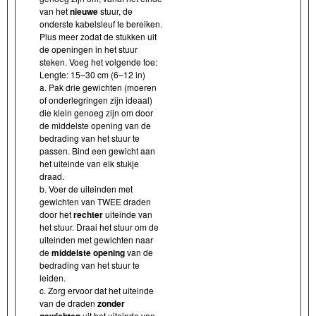
van het
nieuwe
stuur, de
onderste kabelsleuf te bereiken.
Plus meer zodat de stukken uit
de openingen in het stuur
steken. Voeg het volgende toe:
Lengte: 15–30 cm (6–12 in)
a. Pak drie gewichten (moeren
of onderlegringen zijn ideaal)
die klein genoeg zijn om door
de middelste opening van de
bedrading van het stuur te
passen. Bind een gewicht aan
het uiteinde van elk stukje
draad.
b. Voer de uiteinden met
gewichten van TWEE draden
door het
rechter
uiteinde van
het stuur. Draai het stuur om de
uiteinden met gewichten naar
de
middelste opening
van de
bedrading van het stuur te
leiden.
c. Zorg ervoor dat het uiteinde
van de draden
zonder
gewichten
uit het uiteinde van