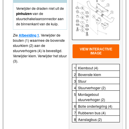
Verwijder de draden niet uit de
pinhuizen
van de
stuurschakelaarconnector aan
de binnenkant van de kuip.
Zie
Afbeelding 1
. Verwijder de
bouten (1) waarmee de bovenste
stuurklem (2) aan de
VIEW INTERACTIVE
stuurverhogers (4) is bevestigd.
IMAGE
Verwijder klem. Verwijder het stuur
(3).
1
Klembout (4)
2
Bovenste klem
3
Stuur
4
Stuurverhoger (2)
5
Montagebout
stuurverhoger (2)
6
Bolle onderlegring (4)
7
Rubberen bus (4)
8
Aanslagbus (2)