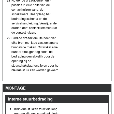
21.
Noteer de draadkleuren en -
posities in elke holte van de
contacthuizen vanaf de
schakelaars. Raadpleeg het
bedradingsschema en de
servicehandleiding. Verwijder de
draden (met contactklemmen) uit
de contacthuizen.
22.
Bind de draadklemuiteinden van
elke bron met tape vast om aparte
bundels te maken. Omwikkel elke
bundel strak genoeg zodat de
bedrading gemakkelijk door de
opening bij de
stuurschakelaarlocatie en door het
nieuwe
stuur kan worden gevoerd.
MONTAGE
Interne stuurbedrading
1.
Knip drie stukken touw die lang
genoeg zijn om, vanaf het einde