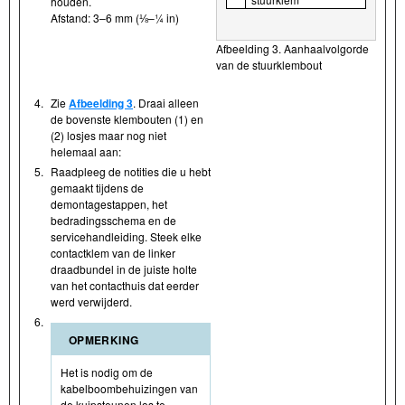
houden.
Afstand: 3–6 mm (⅛–¼ in)
Afbeelding 3. Aanhaalvolgorde
van de stuurklembout
4.
Zie
Afbeelding 3
. Draai alleen
de bovenste klembouten (1) en
(2) losjes maar nog niet
helemaal aan:
5.
Raadpleeg de notities die u hebt
gemaakt tijdens de
demontagestappen, het
bedradingsschema en de
servicehandleiding. Steek elke
contactklem van de linker
draadbundel in de juiste holte
van het contacthuis dat eerder
werd verwijderd.
6.
OPMERKING
Het is nodig om de
kabelboombehuizingen van
de kuipsteunen los te