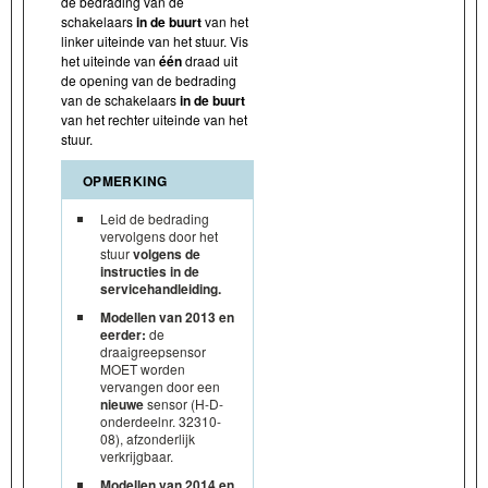
de bedrading van de
schakelaars
in de buurt
van het
linker uiteinde van het stuur. Vis
het uiteinde van
één
draad uit
de opening van de bedrading
van de schakelaars
in de buurt
van het rechter uiteinde van het
stuur.
OPMERKING
Leid de bedrading
vervolgens door het
stuur
volgens de
instructies in de
servicehandleiding.
Modellen van 2013 en
eerder:
de
draaigreepsensor
MOET worden
vervangen door een
nieuwe
sensor (H-D-
onderdeelnr. 32310-
08), afzonderlijk
verkrijgbaar.
Modellen van 2014 en