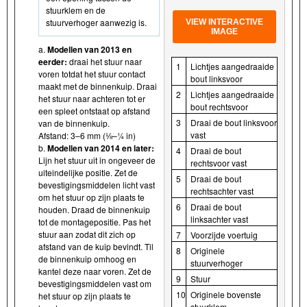
stuurklem en de
stuurverhoger aanwezig is.
VIEW INTERACTIVE
IMAGE
a.
Modellen van 2013 en
eerder:
draai het stuur naar
1
Lichtjes aangedraaide
voren totdat het stuur contact
bout linksvoor
maakt met de binnenkuip. Draai
2
Lichtjes aangedraaide
het stuur naar achteren tot er
bout rechtsvoor
een spleet ontstaat op afstand
3
Draai de bout linksvoor
van de binnenkuip.
vast
Afstand: 3–6 mm (⅛–¼ in)
b.
Modellen van 2014 en later:
4
Draai de bout
Lijn het stuur uit in ongeveer de
rechtsvoor vast
uiteindelijke positie. Zet de
5
Draai de bout
bevestigingsmiddelen licht vast
rechtsachter vast
om het stuur op zijn plaats te
6
Draai de bout
houden. Draad de binnenkuip
linksachter vast
tot de montagepositie. Pas het
stuur aan zodat dit zich op
7
Voorzijde voertuig
afstand van de kuip bevindt. Til
8
Originele
de binnenkuip omhoog en
stuurverhoger
kantel deze naar voren. Zet de
9
Stuur
bevestigingsmiddelen vast om
10
Originele bovenste
het stuur op zijn plaats te
stuurklem