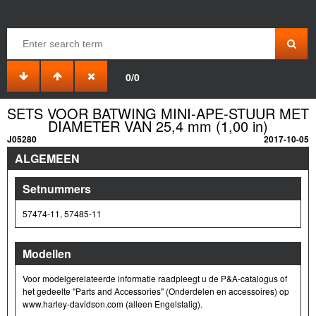
0/0
SETS VOOR BATWING MINI-APE-STUUR MET
DIAMETER VAN 25,4 mm (1,00 in)
J05280
2017-10-05
ALGEMEEN
Setnummers
57474-11, 57485-11
Modellen
Voor modelgerelateerde informatie raadpleegt u de P&A-catalogus of
het gedeelte "Parts and Accessories" (Onderdelen en accessoires) op
www.harley-davidson.com (alleen Engelstalig).