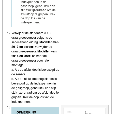
indexpennen in de
gasgreep, gebruikt u een
stijf stuk ijzerdraad om de
afsluitdop te grijpen. Trek
de dop los van de
indexpennen.
17.
Verwijder de standaard (OE)
draaigreepsensor volgens de
servicehandleiding.
Modellen van
2013 en eerder:
verwijder de
draaigreepsensor.
Modellen van
2014 en later:
bewaar de
draaigreepsensor voor later
montage.
a. Als de afsluitdop is bevestigd op
de sensor.
b. Als de afsluitdop nog steeds is
bevestigd op de indexpennen
in
de gasgreep, gebruikt u een stijf
stuk ijzerdraad om de afsluitdop te
grijpen. Trek de dop los van de
indexpennen.
18.
OPMERKING