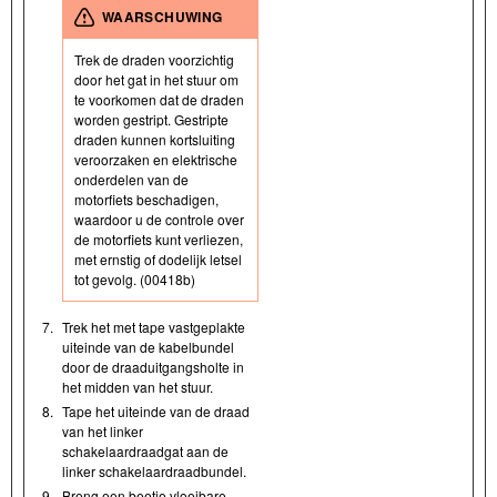
WAARSCHUWING
Trek de draden voorzichtig
door het gat in het stuur om
te voorkomen dat de draden
worden gestript. Gestripte
draden kunnen kortsluiting
veroorzaken en elektrische
onderdelen van de
motorfiets beschadigen,
waardoor u de controle over
de motorfiets kunt verliezen,
met ernstig of dodelijk letsel
tot gevolg. (00418b)
7.
Trek het met tape vastgeplakte
uiteinde van de kabelbundel
door de draaduitgangsholte in
het midden van het stuur.
8.
Tape het uiteinde van de draad
van het linker
schakelaardraadgat aan de
linker schakelaardraadbundel.
9.
Breng een beetje vloeibare