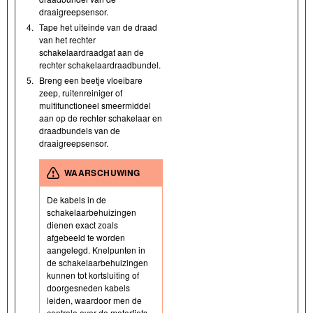
draaigreepsensor.
4.
Tape het uiteinde van de draad
van het rechter
schakelaardraadgat aan de
rechter schakelaardraadbundel.
5.
Breng een beetje vloeibare
zeep, ruitenreiniger of
multifunctioneel smeermiddel
aan op de rechter schakelaar en
draadbundels van de
draaigreepsensor.
WAARSCHUWING
De kabels in de
schakelaarbehuizingen
dienen exact zoals
afgebeeld te worden
aangelegd. Knelpunten in
de schakelaarbehuizingen
kunnen tot kortsluiting of
doorgesneden kabels
leiden, waardoor men de
controle over de motorfiets