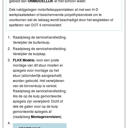
gebied dan
ONMIDDELLIJK
af met schoon water.
Dek nabijgelegen motorfietsoppervlakken af met een H-D
werkplaatsdeken of beschermende polyethyleendoek om te
voorkomen dat de laklaag wordt beschadigd door het weglekken of
spetteren van DOT 4-remvloeistof.
1.
Raadpleeg de servicehandleiding.
Verwijder de buitenkuip.
2.
Raadpleeg de servicehandleiding.
Verwijder de kuipkap.
3.
FLHX Models:
voor een juiste
montage van dit stuur moeten er
spiegels voor montage op het
stuur (afzonderlijk aangeschaft)
worden gebruikt. Het verwijderen
van de binnenkuip is vereist.
Raadpleeg de servicehandleiding.
Als de op de kuip gemonteerde
spiegels zijn verwijderd: Dicht of
dek de gaten voor op de kuip
gemonteerde spiegels af
(raadpleeg
Montagevereisten
).
4.