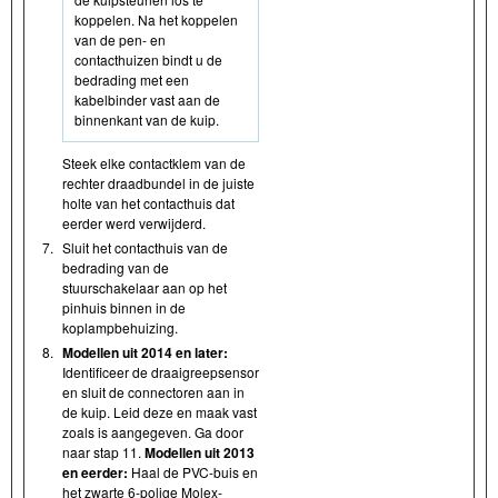
koppelen. Na het koppelen
van de pen- en
contacthuizen bindt u de
bedrading met een
kabelbinder vast aan de
binnenkant van de kuip.
Steek elke contactklem van de
rechter draadbundel in de juiste
holte van het contacthuis dat
eerder werd verwijderd.
7.
Sluit het contacthuis van de
bedrading van de
stuurschakelaar aan op het
pinhuis binnen in de
koplampbehuizing.
8.
Modellen uit 2014 en later:
Identificeer de draaigreepsensor
en sluit de connectoren aan in
de kuip. Leid deze en maak vast
zoals is aangegeven. Ga door
naar stap 11.
Modellen uit 2013
en eerder:
Haal de PVC-buis en
het zwarte 6-polige Molex-