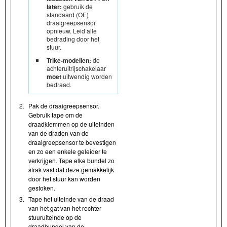
later:
gebruik de
standaard (OE)
draaigreepsensor
opnieuw. Leid alle
bedrading door het
stuur.
Trike-modellen:
de
achteruitrijschakelaar
moet
uitwendig worden
bedraad.
2.
Pak de draaigreepsensor.
Gebruik tape om de
draadklemmen op de uiteinden
van de draden van de
draaigreepsensor te bevestigen
en zo een enkele geleider te
verkrijgen. Tape elke bundel zo
strak vast dat deze gemakkelijk
door het stuur kan worden
gestoken.
3.
Tape het uiteinde van de draad
van het gat van het rechter
stuuruiteinde op de
draadbundel van de