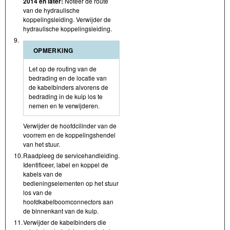
2014 en later:
Noteer de route
van de hydraulische
koppelingsleiding. Verwijder de
hydraulische koppelingsleiding.
9.
OPMERKING
Let op de routing van de
bedrading en de locatie van
de kabelbinders alvorens de
bedrading in de kuip los te
nemen en te verwijderen.
Verwijder de hoofdcilinder van de
voorrem en de koppelingshendel
van het stuur.
10.
Raadpleeg de servicehandleiding.
Identificeer, label en koppel de
kabels van de
bedieningselementen op het stuur
los van de
hoofdkabelboomconnectors aan
de binnenkant van de kuip.
11.
Verwijder de kabelbinders die