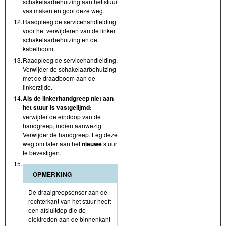
schakelaarbehuizing aan het stuur
vastmaken en gooi deze weg.
12.
Raadpleeg de servicehandleiding
voor het verwijderen van de linker
schakelaarbehuizing en de
kabelboom.
13.
Raadpleeg de servicehandleiding.
Verwijder de schakelaarbehuizing
met de draadboom aan de
linkerzijde.
14.
Als de linkerhandgreep niet aan
het stuur is vastgelijmd:
verwijder de einddop van de
handgreep, indien aanwezig.
Verwijder de handgreep. Leg deze
weg om later aan het
nieuwe
stuur
te bevestigen.
15.
OPMERKING
De draaigreepsensor aan de
rechterkant van het stuur heeft
een afsluitdop die de
elektroden aan de binnenkant