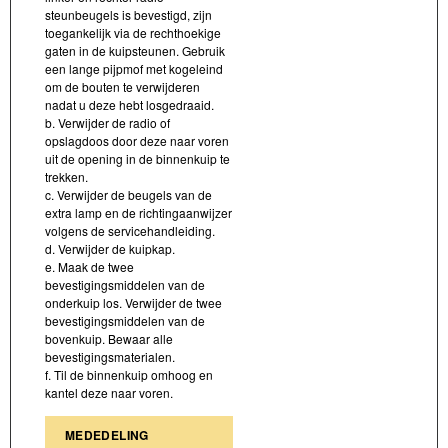
steunbeugels is bevestigd, zijn
toegankelijk via de rechthoekige
gaten in de kuipsteunen. Gebruik
een lange pijpmof met kogeleind
om de bouten te verwijderen
nadat u deze hebt losgedraaid.
b. Verwijder de radio of
opslagdoos door deze naar voren
uit de opening in de binnenkuip te
trekken.
c. Verwijder de beugels van de
extra lamp en de richtingaanwijzer
volgens de servicehandleiding.
d. Verwijder de kuipkap.
e. Maak de twee
bevestigingsmiddelen van de
onderkuip los. Verwijder de twee
bevestigingsmiddelen van de
bovenkuip. Bewaar alle
bevestigingsmaterialen.
f. Til de binnenkuip omhoog en
kantel deze naar voren.
MEDEDELING