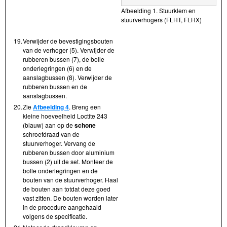
Afbeelding 1. Stuurklem en
stuurverhogers (FLHT, FLHX)
19.
Verwijder de bevestigingsbouten
van de verhoger (5). Verwijder de
rubberen bussen (7), de bolle
onderlegringen (6) en de
aanslagbussen (8). Verwijder de
rubberen bussen en de
aanslagbussen.
20.
Zie
Afbeelding 4
. Breng een
kleine hoeveelheid Loctite 243
(blauw) aan op de
schone
schroefdraad van de
stuurverhoger. Vervang de
rubberen bussen door aluminium
bussen (2) uit de set. Monteer de
bolle onderlegringen en de
bouten van de stuurverhoger. Haal
de bouten aan totdat deze goed
vast zitten. De bouten worden later
in de procedure aangehaald
volgens de specificatie.