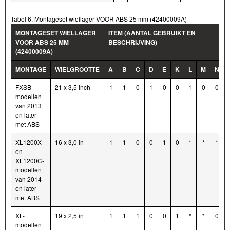
Tabel 6. Montageset wiellager VOOR ABS 25 mm (42400009A)
MONTAGESET WIELLAGER
ITEM (AANTAL GEBRUIKT EN
VOOR ABS 25 MM
BESCHRIJVING)
(42400009A)
MONTAGE
WIELGROOTTE
A
B
C
D
E
K
L
M
N
FXSB-
21 x 3,5 inch
1
1
0
1
0
0
1
0
0
modellen
van 2013
en later
met ABS
XL1200X-
16 x 3,0 in
1
1
0
0
1
0
*
*
*
en
XL1200C-
modellen
van 2014
en later
met ABS
XL-
19 x 2,5 in
1
1
1
0
0
1
*
*
0
modellen