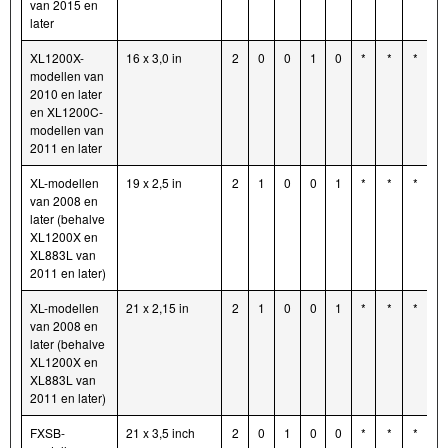
van 2015 en
later
XL1200X-
16 x 3,0 in
2
0
0
1
0
*
*
*
modellen van
2010 en later
en XL1200C-
modellen van
2011 en later
XL-modellen
19 x 2,5 in
2
1
0
0
1
*
*
*
van 2008 en
later (behalve
XL1200X en
XL883L van
2011 en later)
XL-modellen
21 x 2,15 in
2
1
0
0
1
*
*
*
van 2008 en
later (behalve
XL1200X en
XL883L van
2011 en later)
FXSB-
21 x 3,5 inch
2
0
1
0
0
*
*
*