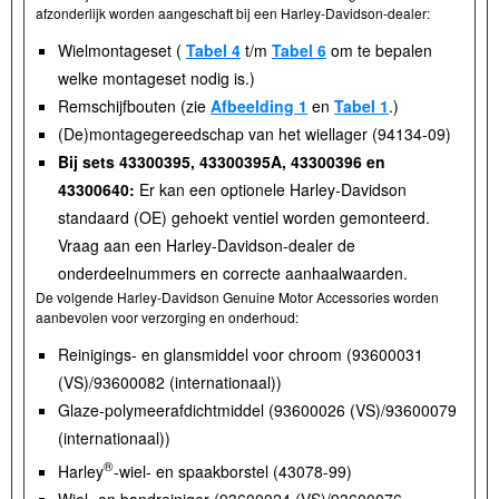
afzonderlijk worden aangeschaft bij een Harley-Davidson-dealer:
Wielmontageset (
Tabel 4
t/m
Tabel 6
om te bepalen
welke montageset nodig is.)
Remschijfbouten (zie
Afbeelding 1
en
Tabel 1
.)
(De)montagegereedschap van het wiellager (94134-09)
Bij sets 43300395, 43300395A, 43300396 en
43300640:
Er kan een optionele Harley-Davidson
standaard (OE) gehoekt ventiel worden gemonteerd.
Vraag aan een Harley-Davidson-dealer de
onderdeelnummers en correcte aanhaalwaarden.
De volgende Harley-Davidson Genuine Motor Accessories worden
aanbevolen voor verzorging en onderhoud:
Reinigings- en glansmiddel voor chroom (93600031
(VS)/93600082 (internationaal))
Glaze-polymeerafdichtmiddel (93600026 (VS)/93600079
(internationaal))
®
Harley
-wiel- en spaakborstel (43078-99)
Wiel- en bandreiniger (93600024 (VS)/93600076