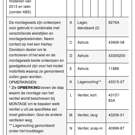
modellen van
2013 en later
(zonder ABS)
De montagesets zijn ontworpen
A
Lager,
9276A
voor gebruik in combinatie met
standaard (2)
verschillende wielstijlen en
montagedoeleinden. Neem
C
Ashuls
43906-08
contact op met een Harley-
Davidson-dealer om te
controleren of het wiel en de
D
Ashuls
43300200
montagesets beide ontworpen en
goedgekeurd zijn voor het model
E
Ashuls
11888
motorfiets waarop ze gemonteerd
zullen gaan worden.
K
Lagervulring**
43315-07
OPMERKINGEN:
* Zie
OPMERKING
boven de stap
waarin de montage van het
L
Ventiel, kort
43157-
ventiel wordt beschreven bij
83A
MONTAGE om te bepalen welk
ventiel u uit uw specifieke set
moet gebruiken. Gooi de andere
M
Ventiel, lang
43206-01
ventielen weg.
** Lagervulring gemonteerd
N
Ventiel, snap-in
40999-87
onder het hoofdlager.