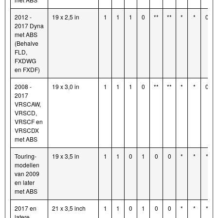
2012 -
19 x 2,5 in
1
1
1
0
**
**
*
*
0
2017 Dyna
met ABS
(Behalve
FLD,
FXDWG
en FXDF)
2008 -
19 x 3,0 in
1
1
1
0
**
**
*
*
0
2017
VRSCAW,
VRSCD,
VRSCF en
VRSCDX
met ABS
Touring-
19 x 3,5 in
1
1
0
1
0
0
*
*
*
modellen
van 2009
en later
met ABS
2017 en
21 x 3,5 inch
1
1
0
1
0
0
*
*
*
latere