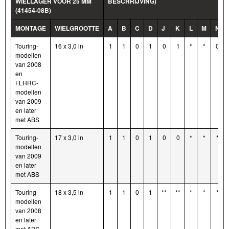
WIELLAGER VOOR 25 MM
BESCHRIJVING)
(41454-08B)
MONTAGE
WIELGROOTTE
A
B
C
D
J
K
L
M
N
Touring-
16 x 3,0 in
1
1
0
1
0
1
*
*
0
modellen
van 2008
en
FLHRC-
modellen
van 2009
en later
met ABS
Touring-
17 x 3,0 in
1
1
0
1
0
0
*
*
*
modellen
van 2009
en later
met ABS
Touring-
18 x 3,5 in
1
1
0
1
**
**
*
*
*
modellen
van 2008
en later
met ABS