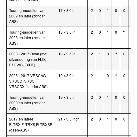
Touring-modellen van
17 x 3,0 in
2
0
1
0
0
*
2009 en later (zonder
ABS)
Touring-modellen van
18 x 3,5 in
2
0
1
0
**
*
2008 en later (zonder
ABS)
2008 - 2017 Dyna (met
19 x 2,5 in
2
1
0
**
0
*
uitzondering van FLD,
FXDWG, FXDF)
2008 - 2017 VRSCAW,
19 x 3,0 in
2
1
0
**
0
*
VRSCD, VRSCF,
VRSCDX (zonder-ABS)
Touring-modellen van
19 x 3,5 in
2
0
1
0
0
*
2009 en later (zonder
ABS)
2017 en latere
21 x 3,5 inch
2
0
1
0
0
*
FLTRX,FLTRXS,FLTRXSE,
(geen-ABS)