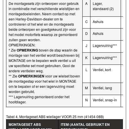
De montagesets zijn ontworpen voor gebruik
A
Lager,
92
in combinatie met verschillende wielstijlen en
standaard (2)
montagedoeleinden. Neem contact op met
een Harley-Davidson-dealer om te
C
Ashuls
417
controleren of het wiel en de montagesets
beide ontworpen en goedgekeurd zijn voor
D
Ashuls
419
het model motorfiets waarop ze gemonteerd
zullen gaan worden.
OPMERKINGEN:
J
Lagervulring***
414
* Zie
OPMERKING
boven de stap waarin de
montage van het ventiel wordt beschreven bij
K
Lagervulring***
439
MONTAGE om te bepalen welk ventiel u uit
uw specifieke set moet gebruiken. Gooi de
L
Ventiel, kort
431
andere ventielen weg.
83
** Zie
OPMERKINGEN
voor uw wielset boven
de montagestap voor het wiel in MONTAGE
om te bepalen of er een lagervulring moet
M
Ventiel, lang
432
worden gebruikt.
*** Lagervulring gemonteerd onder het
N
Ventiel, snap-in
409
hoofdlager.
Tabel 4. Montageset ABS wiellager VOOR 25 mm (41454-08B)
MONTAGESET ABS
ITEM (AANTAL GEBRUIKT EN