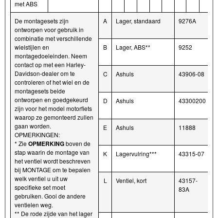
met ABS
De montagesets zijn
A
Lager, standaard
9276A
ontworpen voor gebruik in
combinatie met verschillende
wielstijlen en
B
Lager, ABS**
9252
montagedoeleinden. Neem
contact op met een Harley-
Davidson-dealer om te
C
Ashuls
43906-08
controleren of het wiel en de
montagesets beide
ontworpen en goedgekeurd
D
Ashuls
43300200
zijn voor het model motorfiets
waarop ze gemonteerd zullen
gaan worden.
E
Ashuls
11888
OPMERKINGEN:
* Zie
OPMERKING
boven de
stap waarin de montage van
K
Lagervulring***
43315-07
het ventiel wordt beschreven
bij MONTAGE om te bepalen
welk ventiel u uit uw
L
Ventiel, kort
43157-
specifieke set moet
83A
gebruiken. Gooi de andere
ventielen weg.
** De rode zijde van het lager