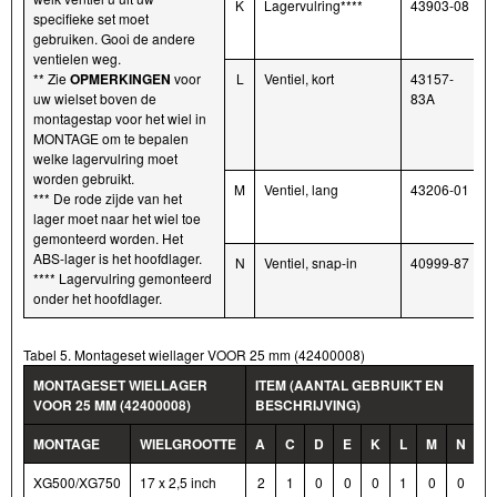
K
Lagervulring****
43903-08
specifieke set moet
gebruiken. Gooi de andere
ventielen weg.
** Zie
OPMERKINGEN
voor
L
Ventiel, kort
43157-
uw wielset boven de
83A
montagestap voor het wiel in
MONTAGE om te bepalen
welke lagervulring moet
worden gebruikt.
M
Ventiel, lang
43206-01
*** De rode zijde van het
lager moet naar het wiel toe
gemonteerd worden. Het
ABS-lager is het hoofdlager.
N
Ventiel, snap-in
40999-87
**** Lagervulring gemonteerd
onder het hoofdlager.
Tabel 5. Montageset wiellager VOOR 25 mm (42400008)
MONTAGESET WIELLAGER
ITEM (AANTAL GEBRUIKT EN
VOOR 25 MM (42400008)
BESCHRIJVING)
MONTAGE
WIELGROOTTE
A
C
D
E
K
L
M
N
XG500/XG750
17 x 2,5 inch
2
1
0
0
0
1
0
0