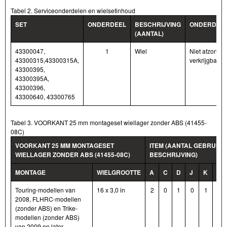
Tabel 2. Serviceonderdelen en wielsetinhoud
SET
ONDERDEEL
BESCHRIJVING
ONDERDEE
(AANTAL)
43300047,
1
Wiel
Niet afzonderl
43300315,43300315A,
verkrijgbaar
43300395,
43300395A,
43300396,
43300640, 43300765
Tabel 3. VOORKANT 25 mm montageset wiellager zonder ABS (41455-
08C)
VOORKANT 25 MM MONTAGESET
ITEM (AANTAL GEBRUIKT
WIELLAGER ZONDER ABS (41455-08C)
BESCHRIJVING)
MONTAGE
WIELGROOTTE
A
C
D
J
K
L
Touring-modellen van
16 x 3,0 in
2
0
1
0
1
*
2008, FLHRC-modellen
(zonder ABS) en Trike-
modellen (zonder ABS)
van 2009 en later