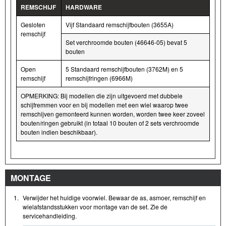
REMSCHIJF
HARDWARE
Gesloten
Vijf Standaard remschijfbouten (3655A)
remschijf
Set verchroomde bouten (46646-05) bevat 5
bouten
Open
5 Standaard remschijfbouten (3762M) en 5
remschijf
remschijfringen (6966M)
OPMERKING: Bij modellen die zijn uitgevoerd met dubbele
schijfremmen voor en bij modellen met een wiel waarop twee
remschijven gemonteerd kunnen worden, worden twee keer zoveel
bouten/ringen gebruikt (in totaal 10 bouten of 2 sets verchroomde
bouten indien beschikbaar).
MONTAGE
1.
Verwijder het huidige voorwiel. Bewaar de as, asmoer, remschijf en
wielafstandsstukken voor montage van de set. Zie de
servicehandleiding.