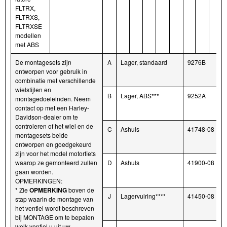
FLTRX,
FLTRXS,
FLTRXSE
modellen
met ABS
De montagesets zijn
A
Lager, standaard
9276B
ontworpen voor gebruik in
combinatie met verschillende
wielstijlen en
B
Lager, ABS***
9252A
montagedoeleinden. Neem
contact op met een Harley-
Davidson-dealer om te
controleren of het wiel en de
C
Ashuls
41748-08
montagesets beide
ontworpen en goedgekeurd
zijn voor het model motorfiets
waarop ze gemonteerd zullen
D
Ashuls
41900-08
gaan worden.
OPMERKINGEN:
* Zie
OPMERKING
boven de
J
Lagervulring****
41450-08
stap waarin de montage van
het ventiel wordt beschreven
bij MONTAGE om te bepalen
welk ventiel u uit uw