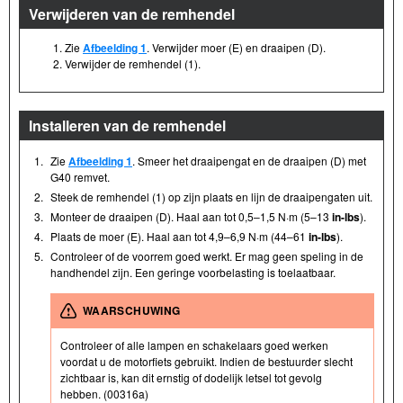
Verwijderen van de remhendel
Zie
Afbeelding 1
. Verwijder moer (E) en draaipen (D).
Verwijder de remhendel (1).
Installeren van de remhendel
1.
Zie
Afbeelding 1
. Smeer het draaipengat en de draaipen (D) met
G40 remvet.
2.
Steek de remhendel (1) op zijn plaats en lijn de draaipengaten uit.
3.
Monteer de draaipen (D). Haal aan tot 0,5–1,5 N·m (5–13
in-lbs
).
4.
Plaats de moer (E). Haal aan tot 4,9–6,9 N·m (44–61
in-lbs
).
5.
Controleer of de voorrem goed werkt. Er mag geen speling in de
handhendel zijn. Een geringe voorbelasting is toelaatbaar.
WAARSCHUWING
Controleer of alle lampen en schakelaars goed werken
voordat u de motorfiets gebruikt. Indien de bestuurder slecht
zichtbaar is, kan dit ernstig of dodelijk letsel tot gevolg
hebben. (00316a)