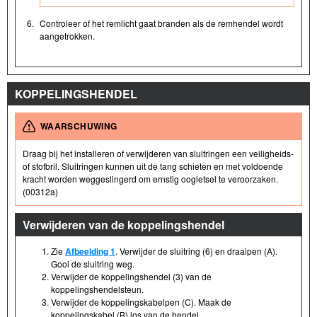
6.
Controleer of het remlicht gaat branden als de remhendel wordt
aangetrokken.
KOPPELINGSHENDEL
WAARSCHUWING
Draag bij het installeren of verwijderen van sluitringen een veiligheids-
of stofbril. Sluitringen kunnen uit de tang schieten en met voldoende
kracht worden weggeslingerd om ernstig oogletsel te veroorzaken.
(00312a)
Verwijderen van de koppelingshendel
Zie
Afbeelding 1
. Verwijder de sluitring (6) en draaipen (A).
Gooi de sluitring weg.
Verwijder de koppelingshendel (3) van de
koppelingshendelsteun.
Verwijder de koppelingskabelpen (C). Maak de
koppelingskabel (B) los van de hendel.