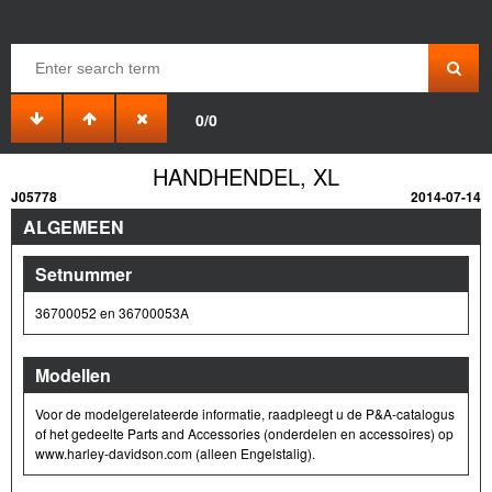
0/0
HANDHENDEL, XL
J05778
2014-07-14
ALGEMEEN
Setnummer
36700052 en 36700053A
Modellen
Voor de modelgerelateerde informatie, raadpleegt u de P&A-catalogus
of het gedeelte Parts and Accessories (onderdelen en accessoires) op
www.harley-davidson.com (alleen Engelstalig).